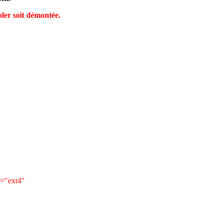
oler soit démontée.
="ext4"