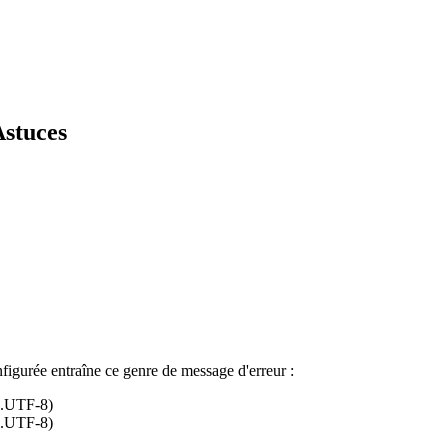
Astuces
igurée entraîne ce genre de message d'erreur :
B.UTF-8)
B.UTF-8)