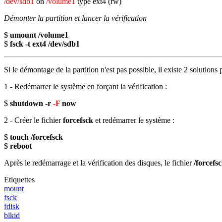
/dev/sdb1
on
/volume1
type ext4 (rw)
Démonter la partition et lancer la vérification
$
umount /volume1
$
fsck -t ext4 /dev/sdb1
Si le démontage de la partition n'est pas possible, il existe 2 solutions 
1 - Redémarrer le système en forçant la vérification :
$
shutdown -r
-F
now
2 - Créer le fichier
forcefsck
et redémarrer le système :
$
touch /forcefsck
$
reboot
Après le redémarrage et la vérification des disques, le fichier
/forcefs
Etiquettes
mount
fsck
fdisk
blkid