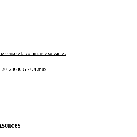
 une console la commande suivante :
T 2012 i686 GNU/Linux
Astuces