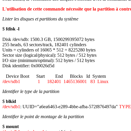
L'utilisation de cette commande nécessite que la partition à contr
Lister les disques et partitions du système
$
fdisk -l
Disk /dev/sdb: 1500.3 GB, 1500299395072 bytes
255 heads, 63 sectors/track, 182401 cylinders
Units = cylinders of 16065 * 512 = 8225280 bytes
Sector size (logical/physical): 512 bytes / 512 bytes
I/O size (minimum/optimal): 512 bytes / 512 bytes
Disk identifier: 0x00026d5d
Device Boot Start End Blocks Id System
/dev/sdb1 1 182401 1465136001 83 Linux
Identifier le type de la partition
$
blkid
/dev/sdb1
: UUID="a6ea6463-e289-4bbe-afba-572f876497da"
TYPE
Identifier le point de montage de la partition
$
mount