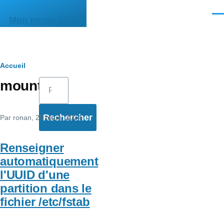
Aller au contenu principal
Men
Mon pense-bête
Fil
Accueil
Rechercher
mount
d'Ariane
Par
ronan
, 20 mars, 2024
Renseigner
automatiquement
l'UUID d'une
partition dans le
fichier /etc/fstab