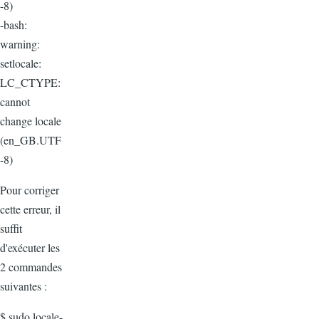
-8)
-bash:
warning:
setlocale:
LC_CTYPE:
cannot
change locale
(en_GB.UTF
-8)
Pour corriger
cette erreur, il
suffit
d'exécuter les
2 commandes
suivantes :
$ sudo locale-