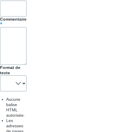
Astuces
Commentaire
Format de
texte
Aucune
balise
HTML
autorisée.
Les
adresses
de pages