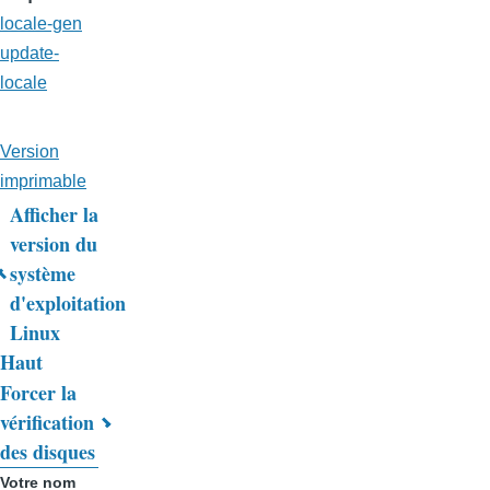
locale-gen
update-
locale
Version
imprimable
Afficher la
Liens
version du
système
transversaux
d'exploitation
de
Linux
livre
Haut
Forcer la
pour
vérification
Trucs
des disques
&
Votre nom