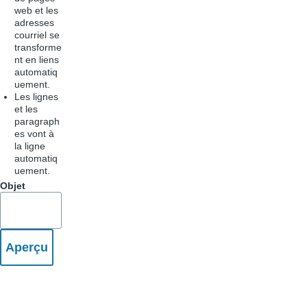
web et les
adresses
courriel se
transforme
nt en liens
automatiq
uement.
Les lignes
et les
paragraph
es vont à
la ligne
automatiq
uement.
Objet