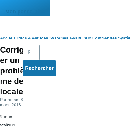
Aller au contenu principal
Men
Mon pense-bête
Fil
Accueil
Trucs & Astuces
Systèmes
GNU/Linux
Commandes
Syst
Rechercher
Corrig
d'Ariane
er un
problè
me de
locale
Par
ronan
, 6
mars, 2013
Sur un
système