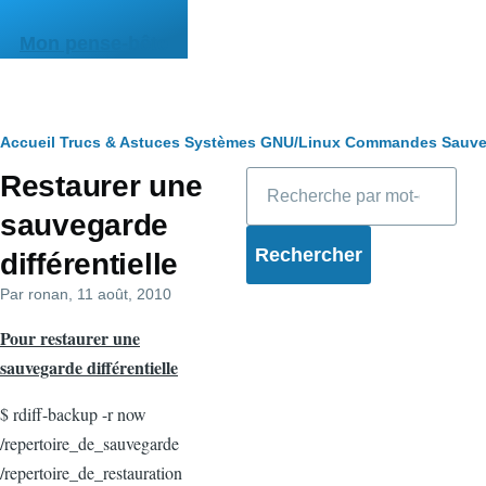
Aller au contenu principal
Mon pense-bête
Fil
Accueil
Trucs & Astuces
Systèmes
GNU/Linux
Commandes
Sauve
Rechercher
Restaurer une
d'Ariane
sauvegarde
différentielle
Par
ronan
, 11 août, 2010
Pour restaurer une
sauvegarde différentielle
$ rdiff-backup -r now
/repertoire_de_sauvegarde
/repertoire_de_restauration