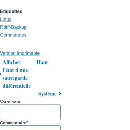
Etiquettes
Linux
Rdiff-Backup
Commandes
Version imprimable
Afficher
Haut
Liens
l'état d'une
sauvegarde
transversaux
différentielle
de
Système
livre
Votre nom
pour
Trucs
Commentaire