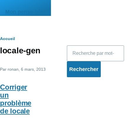
Aller au contenu principal
Mon pense-bête
Fil
Accueil
Rechercher
locale-gen
d'Ariane
Par
ronan
, 6 mars, 2013
Corriger
un
problème
de locale