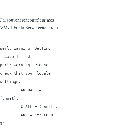
J'ai souvent rencontré sur mes
VMs Ubuntu Server cette erreur
:
perl: warning: Setting
locale failed.
perl: warning: Please
check that your locale
settings:
LANGUAGE =
(unset),
LC_ALL = (unset),
LANG = "fr_FR.UTF-
8"