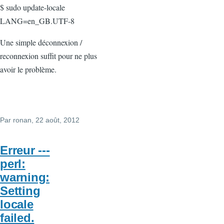
$ sudo update-locale
LANG=en_GB.UTF-8
Une simple déconnexion /
reconnexion suffit pour ne plus
avoir le problème.
Par
ronan
, 22 août, 2012
Erreur ---
perl:
warning:
Setting
locale
failed.