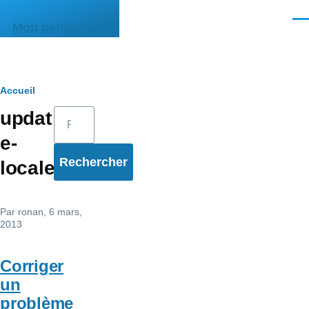
Aller au contenu principal
Men
Mon pense-bête
Fil
Accueil
Rechercher
updat
d'Ariane
e-
locale
Par
ronan
, 6 mars,
2013
Corriger
un
problème