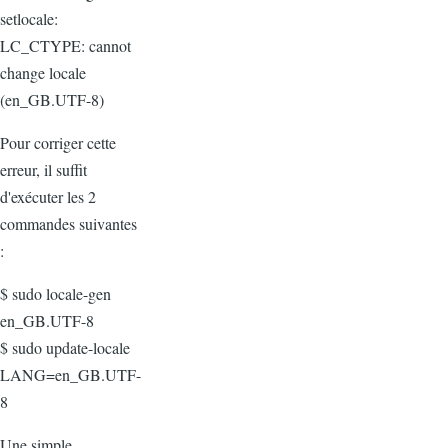
setlocale:
LC_CTYPE: cannot
change locale
(en_GB.UTF-8)
Pour corriger cette
erreur, il suffit
d'exécuter les 2
commandes suivantes
:
$ sudo locale-gen
en_GB.UTF-8
$ sudo update-locale
LANG=en_GB.UTF-
8
Une simple