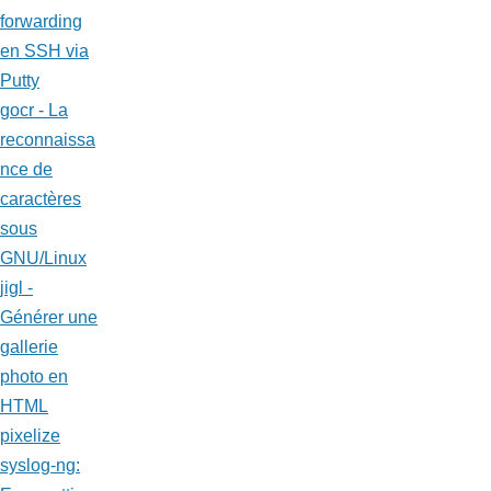
forwarding
en SSH via
Putty
gocr - La
reconnaissa
nce de
caractères
sous
GNU/Linux
jigl -
Générer une
gallerie
photo en
HTML
pixelize
syslog-ng: