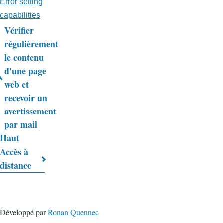
Error setting
capabilities
Vérifier
Liens
régulièrement
le contenu
transversaux
d'une page
de
web et
livre
recevoir un
avertissement
pour
par mail
Trucs
Haut
&
Accès à
distance
Astuces
Développé par
Ronan Quennec