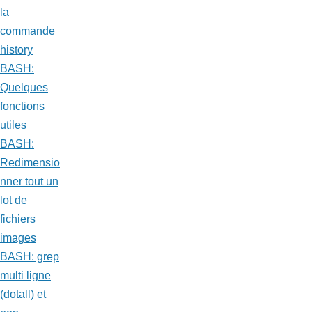
la
commande
history
BASH:
Quelques
fonctions
utiles
BASH:
Redimensio
nner tout un
lot de
fichiers
images
BASH: grep
multi ligne
(dotall) et