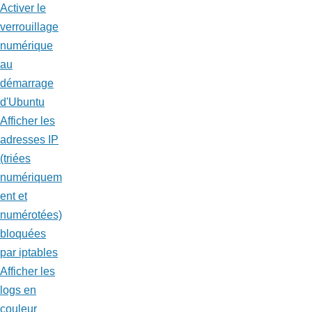
Activer le
verrouillage
numérique
au
démarrage
d'Ubuntu
Afficher les
adresses IP
(triées
numériquem
ent et
numérotées)
bloquées
par iptables
Afficher les
logs en
couleur