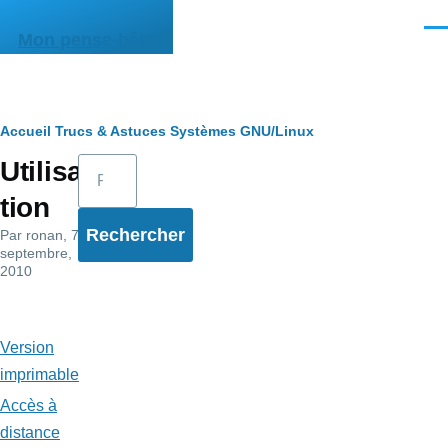
Aller au contenu principal
Men
Mon pense-bête
Fil
Accueil
Trucs & Astuces
Systèmes
GNU/Linux
Rechercher
Utilisa
d'Ariane
tion
Par
ronan
, 7
septembre,
2010
Version
imprimable
Accès à
distance