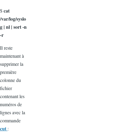
cat
$
/var/log/syslo
g | nl | sort -n
-r
Il reste
maintenant à
supprimer la
première
colonne du
fichier
contenant les
numéros de
lignes avec la
commande
cut
: