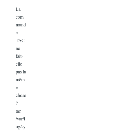
La
com
mand
e
TAC
ne
fait-
elle
pas la
mêm
e
chose
?
tac
/var/l
og/sy