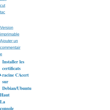
cut
tac
Version
imprimable
Ajouter un
commentair
e
Installer les
Liens
certificats
racine CAcert
transversaux
sur
de
Debian/Ubuntu
livre
Haut
La
pour
console