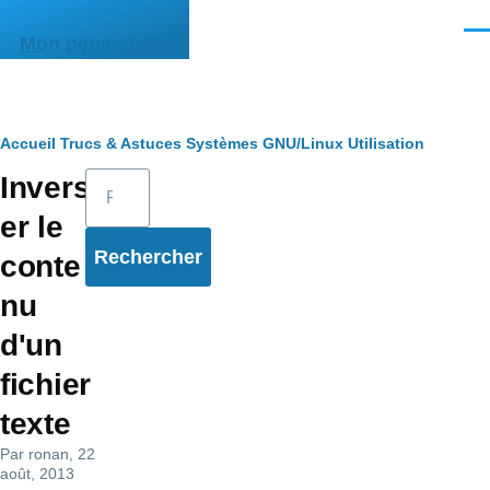
Aller au contenu principal
Men
Mon pense-bête
Fil
Accueil
Trucs & Astuces
Systèmes
GNU/Linux
Utilisation
Rechercher
Invers
d'Ariane
er le
conte
nu
d'un
fichier
texte
Par
ronan
, 22
août, 2013