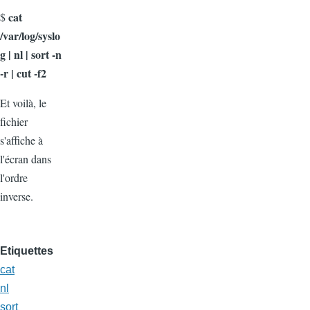
cat
$
/var/log/syslo
g | nl | sort -n
-r | cut -f2
Et voilà, le
fichier
s'affiche à
l'écran dans
l'ordre
inverse.
Etiquettes
cat
nl
sort