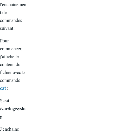
l'enchainemen
t de
commandes
suivant :
Pour
commencer,
j'affiche le
contenu du
fichier avec la
commande
cat
:
cat
$
/var/log/syslo
g
J'enchaine