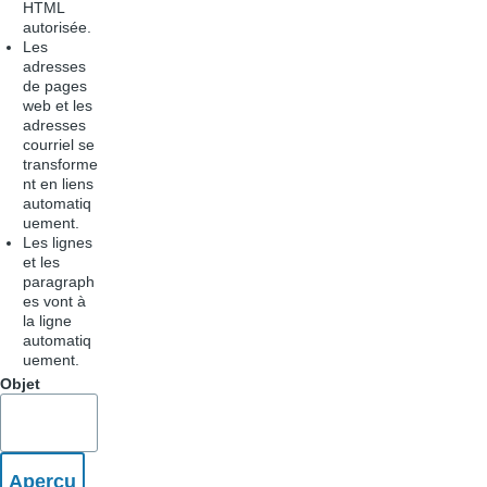
HTML
autorisée.
Les
adresses
de pages
web et les
adresses
courriel se
transforme
nt en liens
automatiq
uement.
Les lignes
et les
paragraph
es vont à
la ligne
automatiq
uement.
Objet