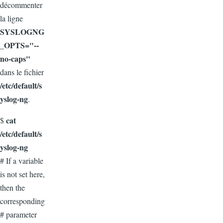
décommenter
la ligne
SYSLOGNG
_OPTS="--
no-caps"
dans le fichier
/etc/default/s
yslog-ng
.
cat
$
/etc/default/s
yslog-ng
# If a variable
is not set here,
then the
corresponding
# parameter