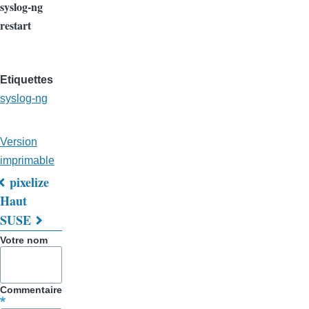
syslog-ng
restart
Etiquettes
syslog-ng
Version
imprimable
pixelize
Liens
Haut
SUSE
transversaux
Votre nom
de
livre
Commentaire
pour