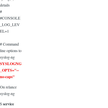
details
#
#CONSOLE
_LOG_LEV
EL=1
# Command
line options to
syslog-ng
SYSLOGNG
_OPTS="--
no-caps"
On relance
syslog-ng
service
$