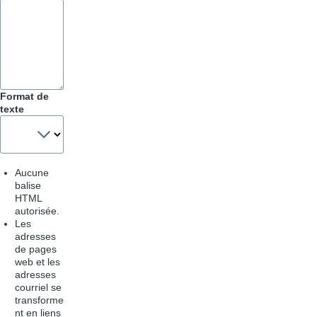
Trucs
&
Astuces
Format de
texte
Aucune
balise
HTML
autorisée.
Les
adresses
de pages
web et les
adresses
courriel se
transforme
nt en liens