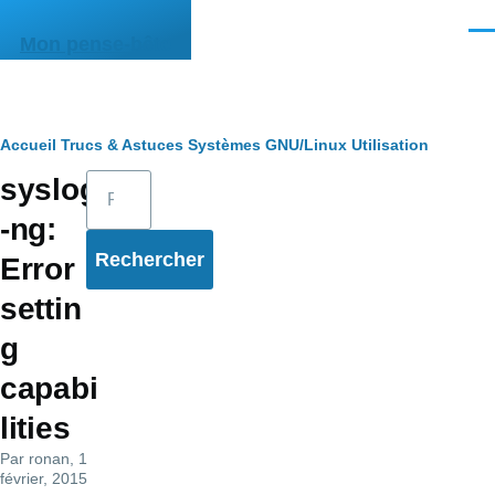
Aller au contenu principal
Men
Mon pense-bête
Fil
Accueil
Trucs & Astuces
Systèmes
GNU/Linux
Utilisation
Rechercher
syslog
d'Ariane
-ng:
Error
settin
g
capabi
lities
Par
ronan
, 1
février, 2015