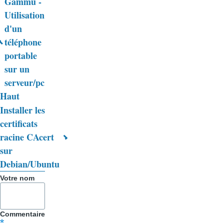
Gammu -
Liens
Utilisation
d'un
transversaux
téléphone
de
portable
livre
sur un
serveur/pc
pour
Haut
Trucs
Installer les
&
certificats
racine CAcert
Astuces
sur
Debian/Ubuntu
Votre nom
Commentaire