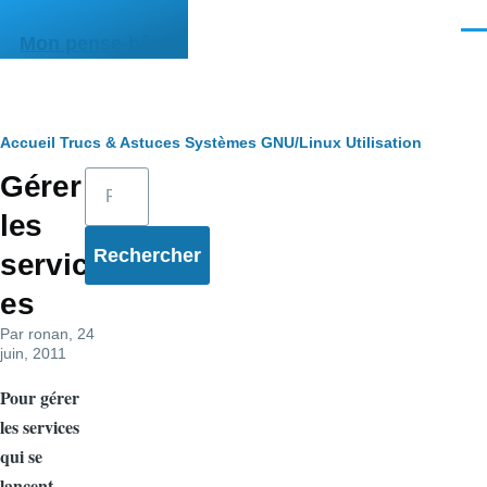
Aller au contenu principal
Men
Mon pense-bête
Fil
Accueil
Trucs & Astuces
Systèmes
GNU/Linux
Utilisation
Rechercher
Gérer
d'Ariane
les
servic
es
Par
ronan
, 24
juin, 2011
Pour gérer
les services
qui se
lancent