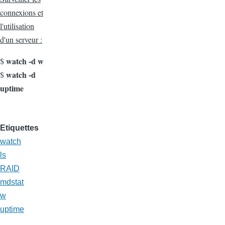
connexions et
l'utilisation
d'un serveur :
watch -d w
$
watch -d
$
uptime
Etiquettes
watch
ls
RAID
mdstat
w
uptime