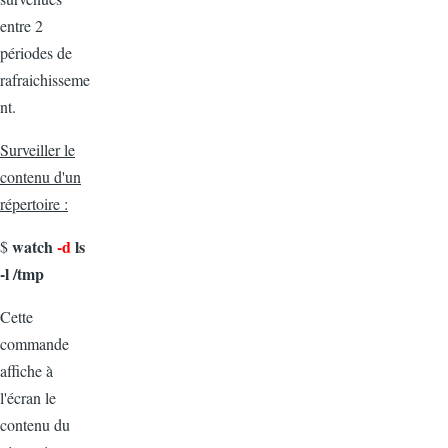
entre 2
périodes de
rafraichisseme
nt.
Surveiller le
contenu d'un
répertoire :
watch
-d
ls
$
-l /tmp
Cette
commande
affiche à
l'écran le
contenu du