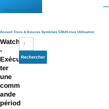
Aller au contenu principal
Men
Mon pense-bête
Fil
Accueil
Trucs & Astuces
Systèmes
GNU/Linux
Utilisation
Rechercher
Watch
d'Ariane
-
Exécu
ter
une
comm
ande
périod