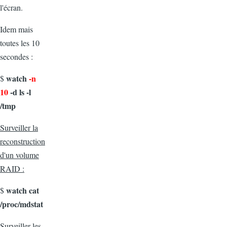
l'écran.
Idem mais
toutes les 10
secondes :
watch
-n
$
10
-d ls -l
/tmp
Surveiller la
reconstruction
d'un volume
RAID :
watch cat
$
/proc/mdstat
Surveiller les