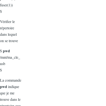
fuser(1))
$
Vérifier le
répertoire
dans lequel
on se trouve
pwd
$
/mnt/ma_cle_
usb
$
La commande
pwd
indique
que je me
trouve dans le
répertoire que