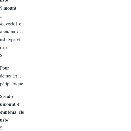
mount
$
...
/dev/sdd1 on
/mnt/ma_cle_
usb type vfat
(
ro
)
$
Pour
démonter le
périphérique
sudo
$
umount -f
/mnt/ma_cle_
usb/
$