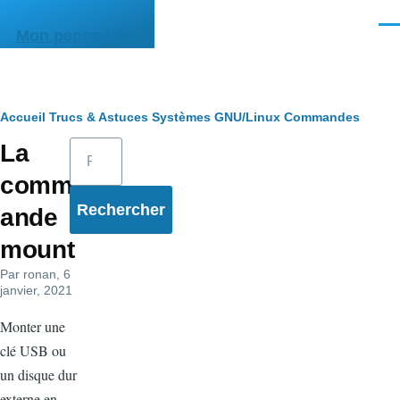
Aller au contenu principal
Men
Mon pense-bête
Fil
Accueil
Trucs & Astuces
Systèmes
GNU/Linux
Commandes
Rechercher
La
d'Ariane
comm
ande
mount
Par
ronan
, 6
janvier, 2021
Monter une
clé USB ou
un disque dur
externe en