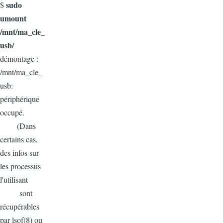
sudo
$
umount
/mnt/ma_cle_
usb/
démontage :
/mnt/ma_cle_
usb:
périphérique
occupé.
(Dans
certains cas,
des infos sur
les processus
l'utilisant
sont
récupérables
par lsof(8) ou