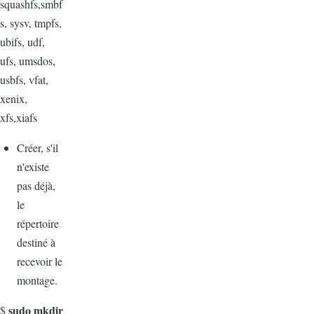
squashfs,smbf
s, sysv, tmpfs,
ubifs, udf,
ufs, umsdos,
usbfs, vfat,
xenix,
xfs,xiafs
Créer, s'il
n'existe
pas déjà,
le
répertoire
destiné à
recevoir le
montage.
sudo mkdir
$