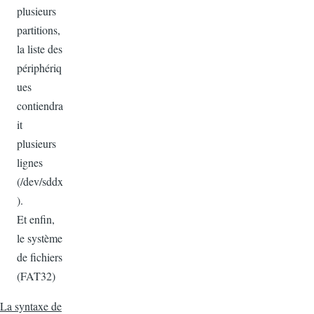
plusieurs
partitions,
la liste des
périphériq
ues
contiendra
it
plusieurs
lignes
(/dev/sddx
).
Et enfin,
le système
de fichiers
(FAT32)
La syntaxe de