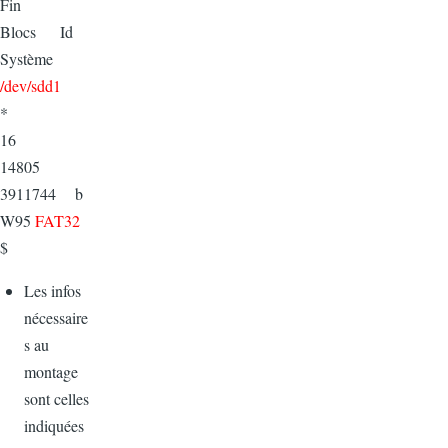
Fin
Blocs Id
Système
/dev/sdd1
*
16
14805
3911744 b
W95
FAT32
$
Les infos
nécessaire
s au
montage
sont celles
indiquées