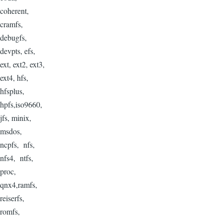
coherent,
cramfs,
debugfs,
devpts, efs,
ext, ext2, ext3,
ext4, hfs,
hfsplus,
hpfs,iso9660,
jfs, minix,
msdos,
ncpfs, nfs,
nfs4, ntfs,
proc,
qnx4,ramfs,
reiserfs,
romfs,