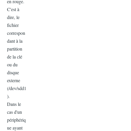
en rouge.
C'est à
dire, le
fichier
correspon
dant à la
partition
de la clé
ou du
disque
externe
(/dev/sdd1
).
Dans le
cas d'un
périphériq
ue ayant