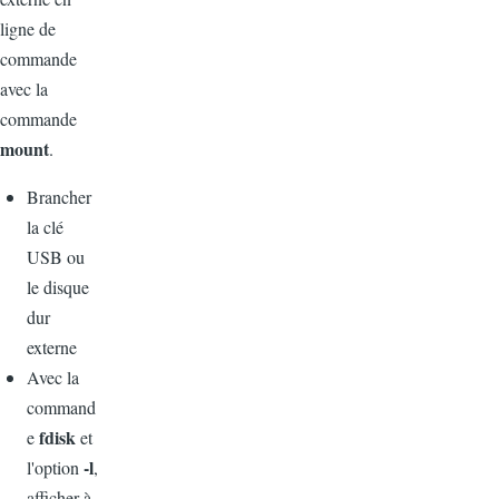
ligne de
commande
avec la
commande
mount
.
Brancher
la clé
USB ou
le disque
dur
externe
Avec la
command
fdisk
e
et
-l
l'option
,
afficher à