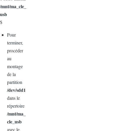
/mnt/ma_cle_
usb
$
Pour
terminer,
procéder
au
montage
de la
partition
/dev/sdd1
dans le
répertoire
/mnt/ma_
cle_usb
avec le