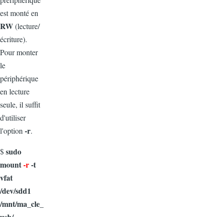
est monté en
RW
(lecture/
écriture).
Pour monter
le
périphérique
en lecture
seule, il suffit
d'utiliser
-r
l'option
.
sudo
$
mount
-r
-t
vfat
/dev/sdd1
/mnt/ma_cle_
usb/