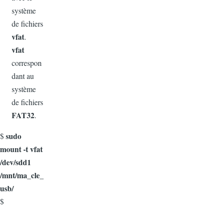
système
de fichiers
vfat
.
vfat
correspon
dant au
système
de fichiers
FAT32
.
sudo
$
mount -t vfat
/dev/sdd1
/mnt/ma_cle_
usb/
$