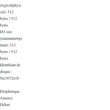
(logical/physi
cal): 512
bytes / 512
bytes
I/O size
(minimum/opt
imal): 512
bytes / 512
bytes
Identifiant de
disque :
0xc3072e18
Périphérique
Amorce
Début