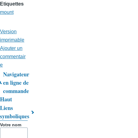
Etiquettes
mount
Version
imprimable
Ajouter un
commentair
e
Navigateur
Liens
en ligne de
commande
transversaux
Haut
de
Liens
livre
symboliques
pour
Votre nom
Trucs