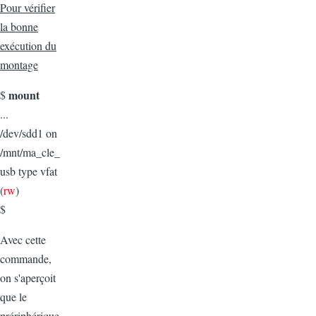
Pour vérifier
la bonne
exécution du
montage
mount
$
...
/dev/sdd1 on
/mnt/ma_cle_
usb type vfat
(
rw
)
$
Avec cette
commande,
on s'aperçoit
que le
prériphérique