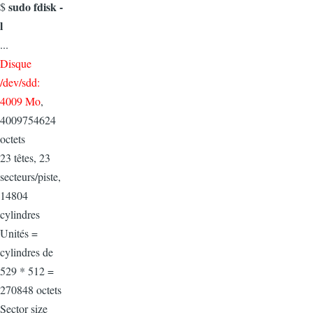
sudo fdisk -
$
l
...
Disque
/dev/sdd:
4009 Mo
,
4009754624
octets
23 têtes, 23
secteurs/piste,
14804
cylindres
Unités =
cylindres de
529 * 512 =
270848 octets
Sector size