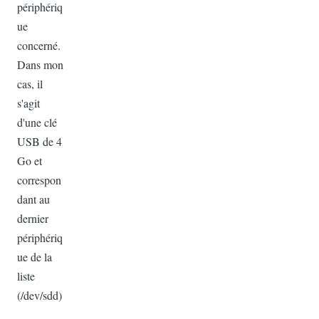
périphériq
ue
concerné.
Dans mon
cas, il
s'agit
d'une clé
USB de 4
Go et
correspon
dant au
dernier
périphériq
ue de la
liste
(/dev/sdd)