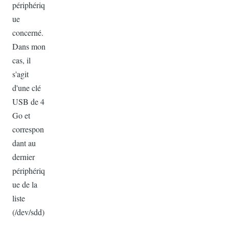
périphériq
ue
concerné.
Dans mon
cas, il
s'agit
d'une clé
USB de 4
Go et
correspon
dant au
dernier
périphériq
ue de la
liste
(/dev/sdd)