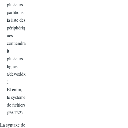
plusieurs
partitions,
la liste des
périphériq
ues
contiendra
it
plusieurs
lignes
(/dev/sddx
).
Et enfin,
le système
de fichiers
(FAT32)
La syntaxe de