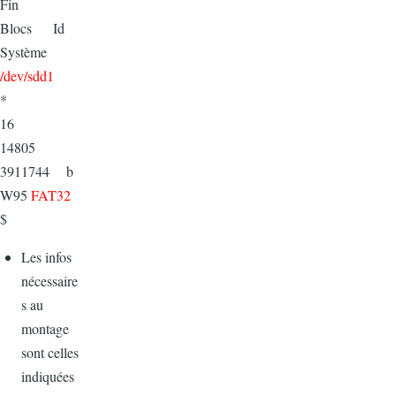
Fin
Blocs Id
Système
/dev/sdd1
*
16
14805
3911744 b
W95
FAT32
$
Les infos
nécessaire
s au
montage
sont celles
indiquées