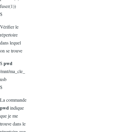
fuser(1))
$
Vérifier le
répertoire
dans lequel
on se trouve
pwd
$
/mnt/ma_cle_
usb
$
La commande
pwd
indique
que je me
trouve dans le
répertoire que