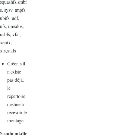
squashfs,smbf
s, sysv, tmpfs,
ubifs, udf,
ufs, umsdos,
usbfs, vfat,
xenix,
xfs,xiafs
Créer, s'il
n'existe
pas déjà,
le
répertoire
destiné à
recevoir le
montage.
sudo mkdir
$