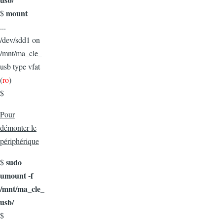
mount
$
...
/dev/sdd1 on
/mnt/ma_cle_
usb type vfat
(
ro
)
$
Pour
démonter le
périphérique
sudo
$
umount -f
/mnt/ma_cle_
usb/
$