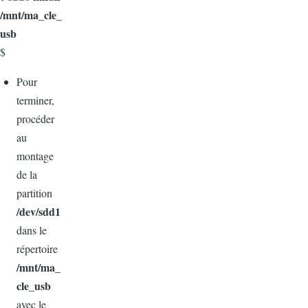
/mnt/ma_cle_
usb
$
Pour
terminer,
procéder
au
montage
de la
partition
/dev/sdd1
dans le
répertoire
/mnt/ma_
cle_usb
avec le