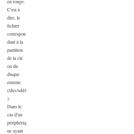
en rouge.
C'est à
dire, le
fichier
correspon
dant à la
partition
de la clé
ou du
disque
externe
(/dev/sdd1
).
Dans le
cas d'un
périphériq
ue ayant