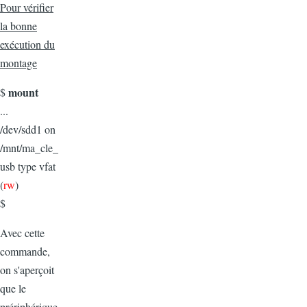
Pour vérifier
la bonne
exécution du
montage
mount
$
...
/dev/sdd1 on
/mnt/ma_cle_
usb type vfat
(
rw
)
$
Avec cette
commande,
on s'aperçoit
que le
prériphérique