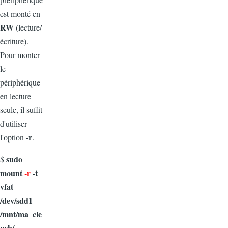
est monté en
RW
(lecture/
écriture).
Pour monter
le
périphérique
en lecture
seule, il suffit
d'utiliser
-r
l'option
.
sudo
$
mount
-r
-t
vfat
/dev/sdd1
/mnt/ma_cle_
usb/