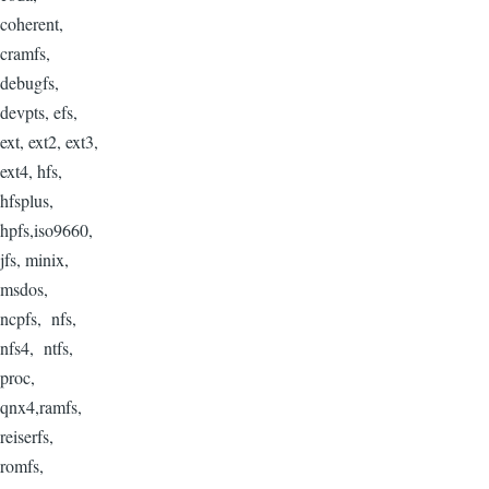
coherent,
cramfs,
debugfs,
devpts, efs,
ext, ext2, ext3,
ext4, hfs,
hfsplus,
hpfs,iso9660,
jfs, minix,
msdos,
ncpfs, nfs,
nfs4, ntfs,
proc,
qnx4,ramfs,
reiserfs,
romfs,