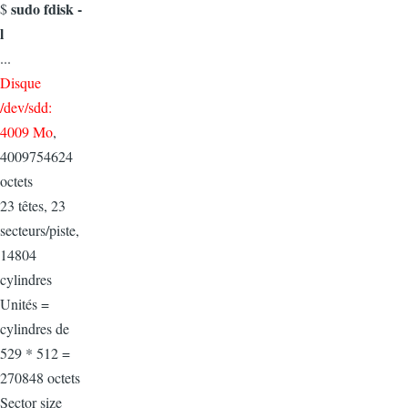
sudo fdisk -
$
l
...
Disque
/dev/sdd:
4009 Mo
,
4009754624
octets
23 têtes, 23
secteurs/piste,
14804
cylindres
Unités =
cylindres de
529 * 512 =
270848 octets
Sector size