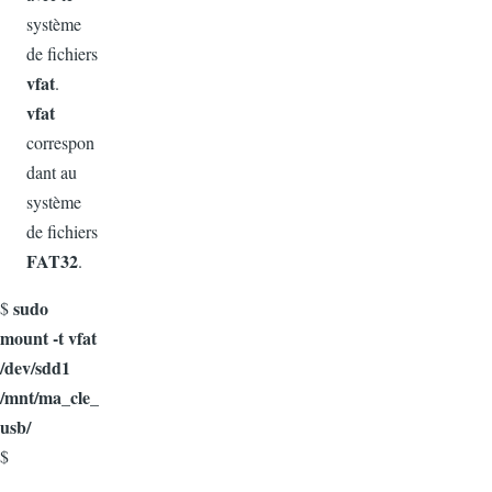
système
de fichiers
vfat
.
vfat
correspon
dant au
système
de fichiers
FAT32
.
sudo
$
mount -t vfat
/dev/sdd1
/mnt/ma_cle_
usb/
$