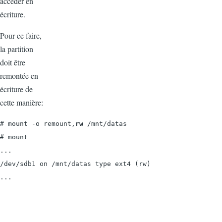
accéder en
écriture.
Pour ce faire,
la partition
doit être
remontée en
écriture de
cette manière:
# 
mount -o remount,
rw
 /mnt/datas

# mount

...

/dev/sdb1 on /mnt/datas type ext4 (rw)

...
