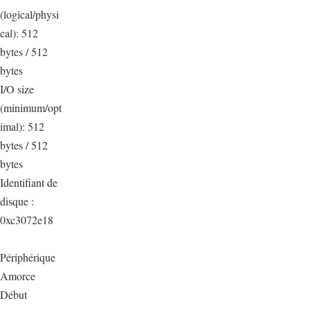
(logical/physi
cal): 512
bytes / 512
bytes
I/O size
(minimum/opt
imal): 512
bytes / 512
bytes
Identifiant de
disque :
0xc3072e18
Périphérique
Amorce
Début