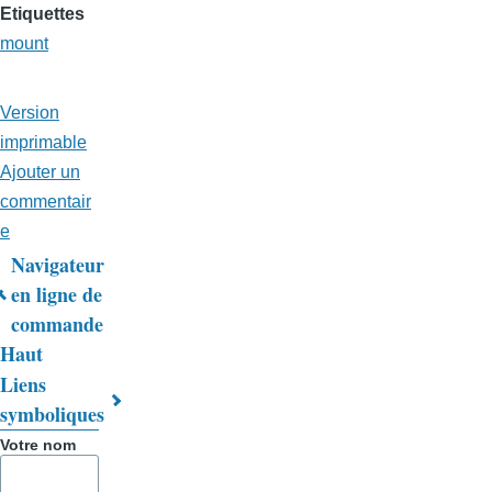
Etiquettes
mount
Version
imprimable
Ajouter un
commentair
e
Navigateur
Liens
en ligne de
commande
transversaux
Haut
de
Liens
livre
symboliques
pour
Votre nom
Trucs