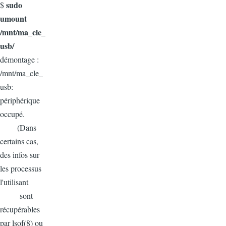
sudo
$
umount
/mnt/ma_cle_
usb/
démontage :
/mnt/ma_cle_
usb:
périphérique
occupé.
(Dans
certains cas,
des infos sur
les processus
l'utilisant
sont
récupérables
par lsof(8) ou