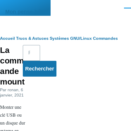
Aller au contenu principal
Men
Mon pense-bête
Fil
Accueil
Trucs & Astuces
Systèmes
GNU/Linux
Commandes
Rechercher
La
d'Ariane
comm
ande
mount
Par
ronan
, 6
janvier, 2021
Monter une
clé USB ou
un disque dur
externe en