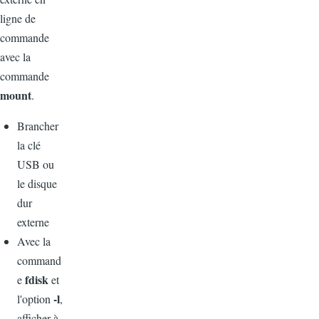
ligne de
commande
avec la
commande
mount
.
Brancher
la clé
USB ou
le disque
dur
externe
Avec la
command
fdisk
e
et
-l
l'option
,
afficher à