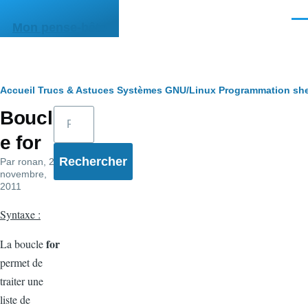
Aller au contenu principal
Men
Mon pense-bête
Fil
Accueil
Trucs & Astuces
Systèmes
GNU/Linux
Programmation she
Rechercher
Boucl
d'Ariane
e for
Par
ronan
, 22
novembre,
2011
Syntaxe :
for
La boucle
permet de
traiter une
liste de