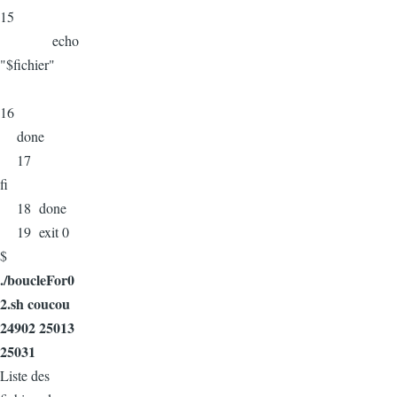
15
echo
"$fichier"
16
done
17
fi
18 done
19 exit 0
$
./boucleFor0
2.sh coucou
24902 25013
25031
Liste des