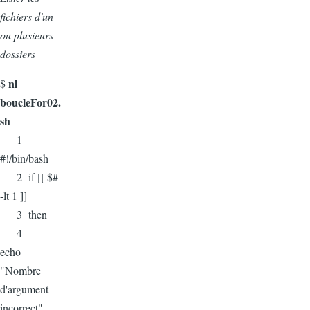
fichiers d'un
ou plusieurs
dossiers
nl
$
boucleFor02.
sh
1
#!/bin/bash
2 if [[ $#
-lt 1 ]]
3 then
4
echo
"Nombre
d'argument
incorrect"