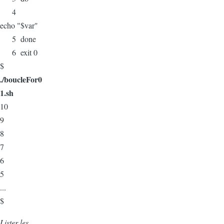
4
echo "$var"
5 done
6 exit 0
$
./boucleFor0
1.sh
10
9
8
7
6
5
...
$
Lister les