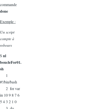
commande
done
Exemple :
Un script
compte à
rebours
nl
$
boucleFor01.
sh
1
#!/bin/bash
2 for var
in 10 9 8 7 6
5 4 3 2 1 0
3 do