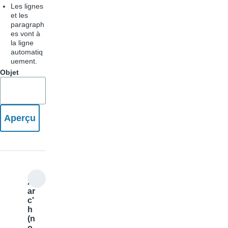
Les lignes
et les
paragraph
es vont à
la ligne
automatiq
uement.
Objet
Al
ar
c'
h
(n
o