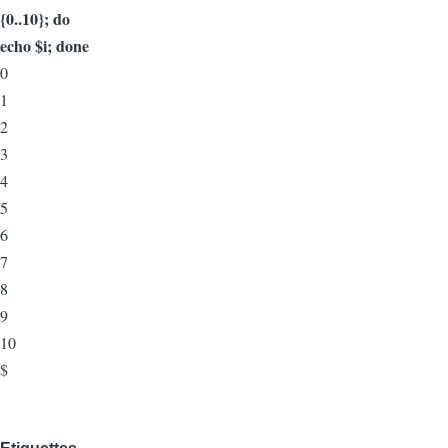
{0..10}; do
echo $i; done
0
1
2
3
4
5
6
7
8
9
10
$