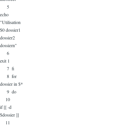
5
echo
"Utilisation
$0 dossier1
dossier2
dossiern"
6
exit 1
7 fi
8 for
dossier in $*
9 do
10
if [[ -d
$dossier ]]
11