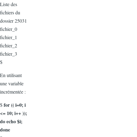
Liste des
fichiers du
dossier 25031
fichier_0
fichier_1
fichier_2
fichier_3
$
En utilisant
une variable
incrémentée :
for (( i=0; i
$
<= 10; i++ ));
do echo $i;
done