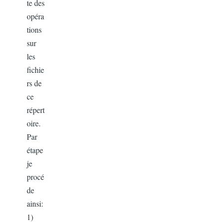
te des
opéra
tions
sur
les
fichie
rs de
ce
répert
oire.
Par
étape
je
procé
de
ainsi:
1)