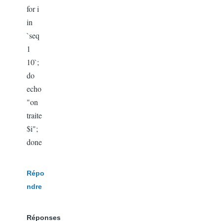
for i
in
`seq
1
10`;
do
echo
"on
traite
$i";
done
Répo
ndre
Réponses