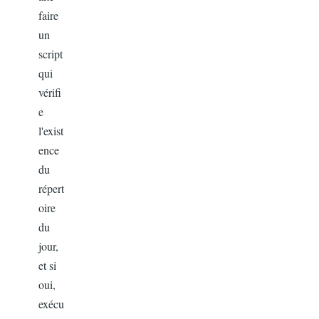
faire
un
script
qui
vérifi
e
l'exist
ence
du
répert
oire
du
jour,
et si
oui,
exécu