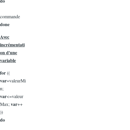
do
commande
done
Avec
incrémentati
on d'une
variable
for
((
var
=valeurMi
n;
var
<=valeur
var
Max;
++
))
do