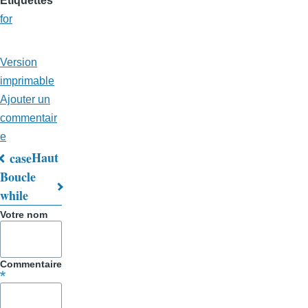
Etiquettes
for
Version
imprimable
Ajouter un
commentair
e
Haut
case
Liens
Boucle
while
transversaux
Votre nom
de
livre
Commentaire
pour
Trucs