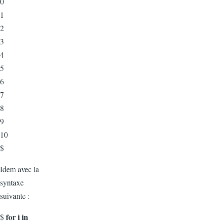
0
1
2
3
4
5
6
7
8
9
10
$
Idem avec la
syntaxe
suivante :
for i in
$