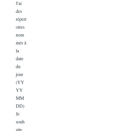
J'ai
des
répert
oires
nom
més à
la
date
du
jour
(YY
YY
MM
DD)
Je
souh
aite