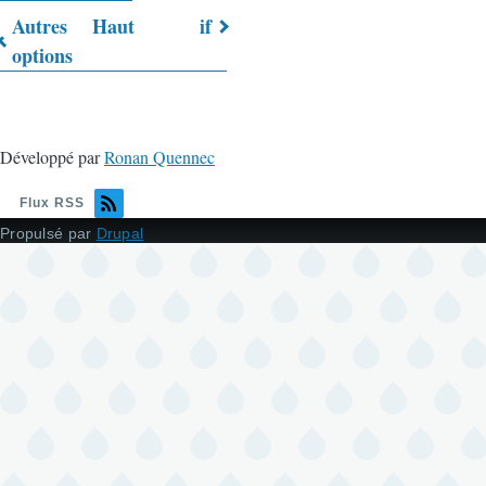
Autres
Haut
if
Liens
options
transversaux
de
Développé par
Ronan Quennec
livre
pour
Flux RSS
Propulsé par
Drupal
Trucs
&
Astuces