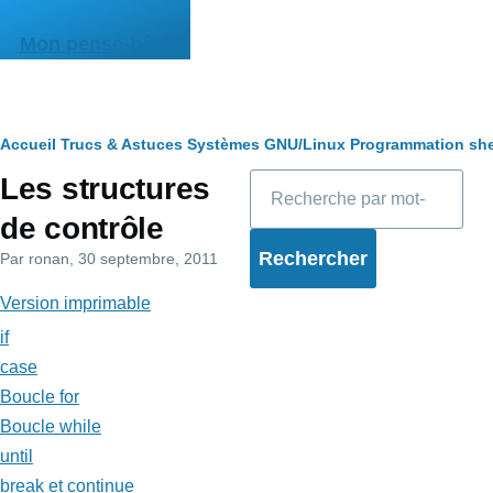
Aller au contenu principal
Mon pense-bête
Fil
Accueil
Trucs & Astuces
Systèmes
GNU/Linux
Programmation she
Rechercher
Les structures
d'Ariane
de contrôle
Par
ronan
, 30 septembre, 2011
Version imprimable
if
case
Boucle for
Boucle while
until
break et continue