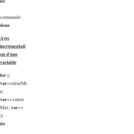
do
commande
done
Avec
incrémentati
on d'une
variable
for
((
var
=valeurMi
n;
var
<=valeur
var
Max;
++
))
do