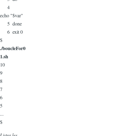
4
echo "$var"
5 done
6 exit 0
$
./boucleFor0
1.sh
10
9
8
7
6
5
...
$
Lister les