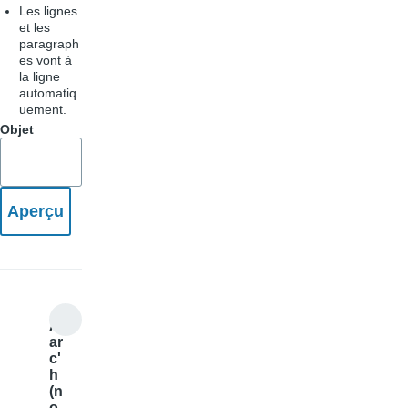
Les lignes
et les
paragraph
es vont à
la ligne
automatiq
uement.
Objet
Al
ar
c'
h
(n
o