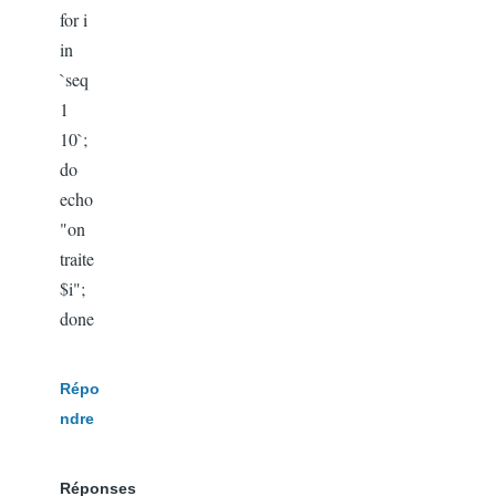
for i
in
`seq
1
10`;
do
echo
"on
traite
$i";
done
Répo
ndre
Réponses