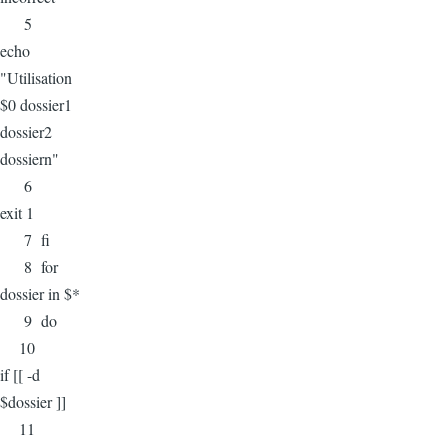
5
echo
"Utilisation
$0 dossier1
dossier2
dossiern"
6
exit 1
7 fi
8 for
dossier in $*
9 do
10
if [[ -d
$dossier ]]
11