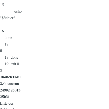
15
echo
"$fichier"
16
done
17
fi
18 done
19 exit 0
$
./boucleFor0
2.sh coucou
24902 25013
25031
Liste des