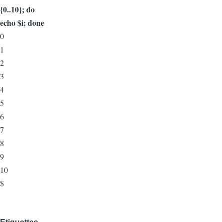
{0..10}; do
echo $i; done
0
1
2
3
4
5
6
7
8
9
10
$