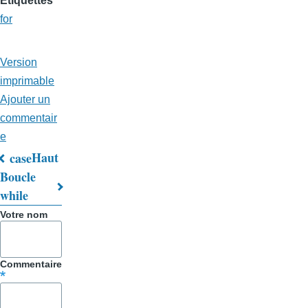
Etiquettes
for
Version
imprimable
Ajouter un
commentair
e
Haut
case
Liens
Boucle
while
transversaux
Votre nom
de
livre
Commentaire
pour
Trucs