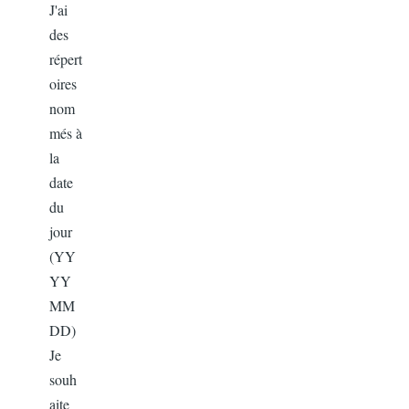
J'ai
des
répert
oires
nom
més à
la
date
du
jour
(YY
YY
MM
DD)
Je
souh
aite