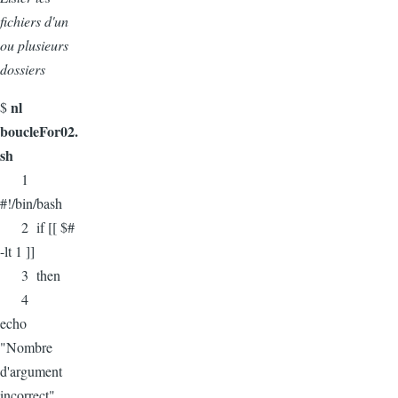
fichiers d'un
ou plusieurs
dossiers
nl
$
boucleFor02.
sh
1
#!/bin/bash
2 if [[ $#
-lt 1 ]]
3 then
4
echo
"Nombre
d'argument
incorrect"