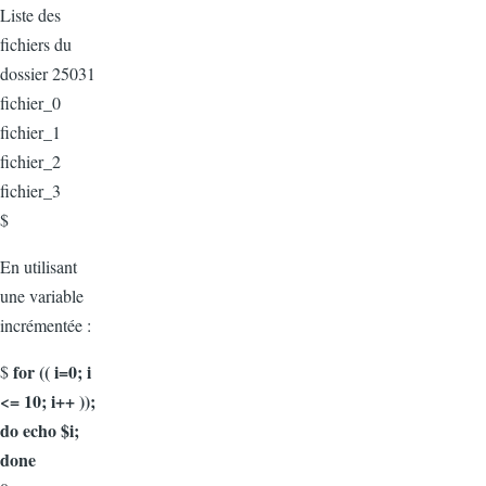
Liste des
fichiers du
dossier 25031
fichier_0
fichier_1
fichier_2
fichier_3
$
En utilisant
une variable
incrémentée :
for (( i=0; i
$
<= 10; i++ ));
do echo $i;
done