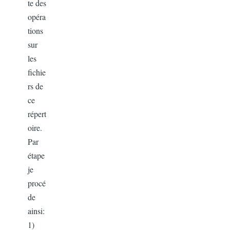
te des
opéra
tions
sur
les
fichie
rs de
ce
répert
oire.
Par
étape
je
procé
de
ainsi:
1)