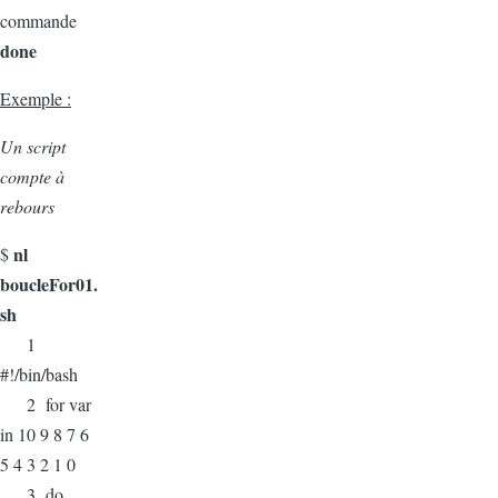
commande
done
Exemple :
Un script
compte à
rebours
nl
$
boucleFor01.
sh
1
#!/bin/bash
2 for var
in 10 9 8 7 6
5 4 3 2 1 0
3 do