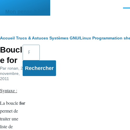
Aller au contenu principal
Men
Mon pense-bête
Fil
Accueil
Trucs & Astuces
Systèmes
GNU/Linux
Programmation she
Rechercher
Boucl
d'Ariane
e for
Par
ronan
, 22
novembre,
2011
Syntaxe :
for
La boucle
permet de
traiter une
liste de