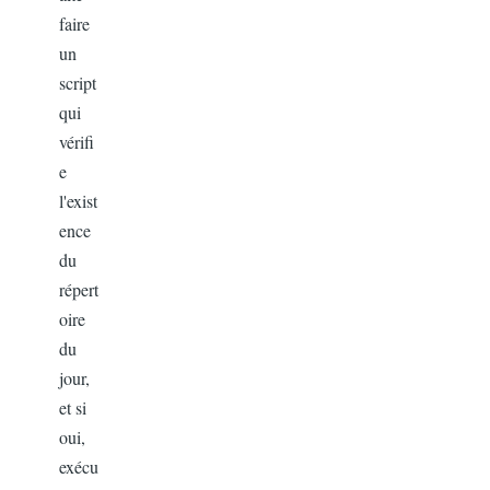
faire
un
script
qui
vérifi
e
l'exist
ence
du
répert
oire
du
jour,
et si
oui,
exécu