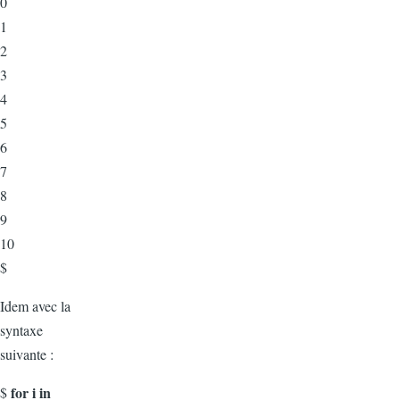
0
1
2
3
4
5
6
7
8
9
10
$
Idem avec la
syntaxe
suivante :
for i in
$