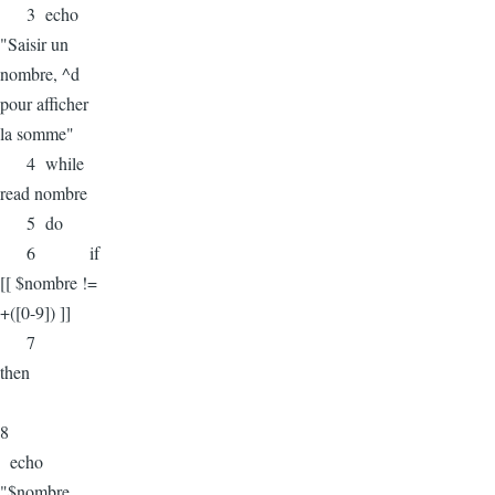
3 echo
"Saisir un
nombre, ^d
pour afficher
la somme"
4 while
read nombre
5 do
6 if
[[ $nombre !=
+([0-9]) ]]
7
then
8
echo
"$nombre