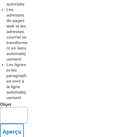
autorisée.
Les
adresses
de pages
web et les
adresses
courriel se
transforme
nt en liens
automatiq
uement.
Les lignes
et les
paragraph
es vont à
la ligne
automatiq
uement.
Objet