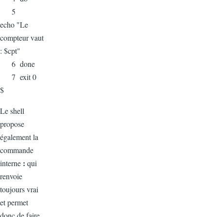
5
echo "Le
compteur vaut
: $cpt"
6 done
7 exit 0
$
Le shell
propose
également la
commande
:
interne
qui
renvoie
toujours vrai
et permet
donc de faire