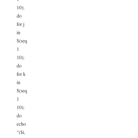
10);
do
for j
in
$(seq
1
10);
do
for k
in
$(seq
1
10);
do
echo
"($i,