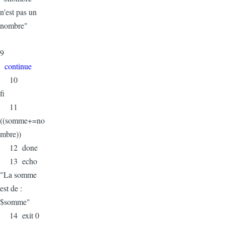
n'est pas un
nombre"
9
continue
10
fi
11
((somme+=no
mbre))
12 done
13 echo
"La somme
est de :
$somme"
14 exit 0