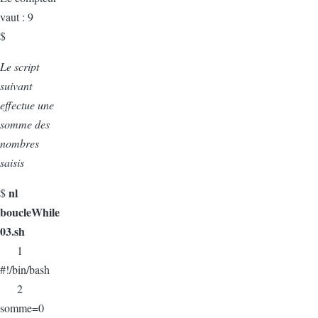
vaut : 9
$
Le script
suivant
effectue une
somme des
nombres
saisis
nl
$
boucleWhile
03.sh
1
#!/bin/bash
2
somme=0