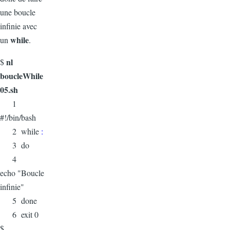
une boucle
infinie avec
while
un
.
nl
$
boucleWhile
05.sh
1
#!/bin/bash
2 while
:
3 do
4
echo "Boucle
infinie"
5 done
6 exit 0
$