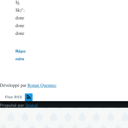
$j,
$k)";
done
done
done
Répo
ndre
Développé par
Ronan Quennec
Flux RSS
Propulsé par
Drupal