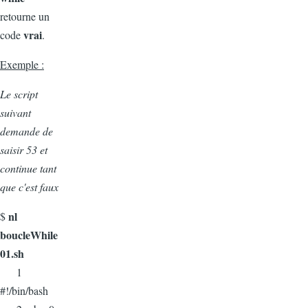
retourne un
vrai
code
.
Exemple :
Le script
suivant
demande de
saisir 53 et
continue tant
que c'est faux
nl
$
boucleWhile
01.sh
1
#!/bin/bash