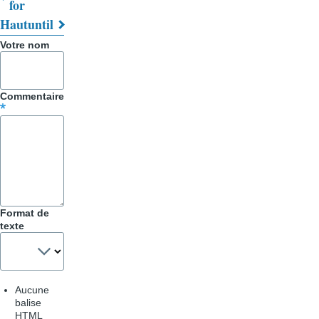
Liens
for
Haut
until
transversaux
Votre nom
de
livre
Commentaire
pour
Trucs
&
Astuces
Format de
texte
Aucune
balise
HTML