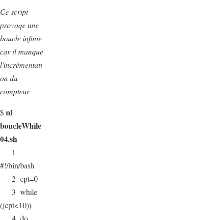
Ce script
provoqe une
boucle infinie
car il manque
l'incrémentati
on du
compteur
nl
$
boucleWhile
04.sh
1
#!/bin/bash
2 cpt=0
3 while
((cpt<10))
4 do