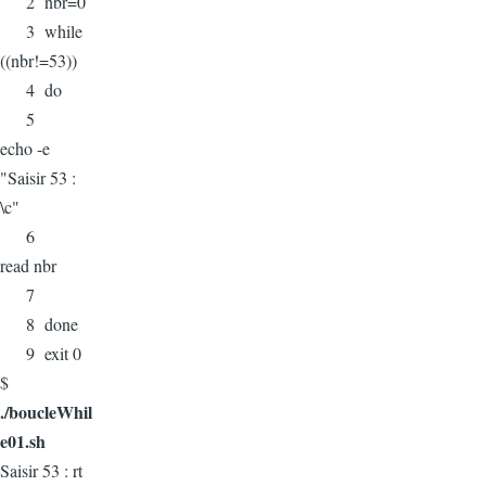
2 nbr=0
3 while
((nbr!=53))
4 do
5
echo -e
"Saisir 53 :
\c"
6
read nbr
7
8 done
9 exit 0
$
./boucleWhil
e01.sh
Saisir 53 : rt