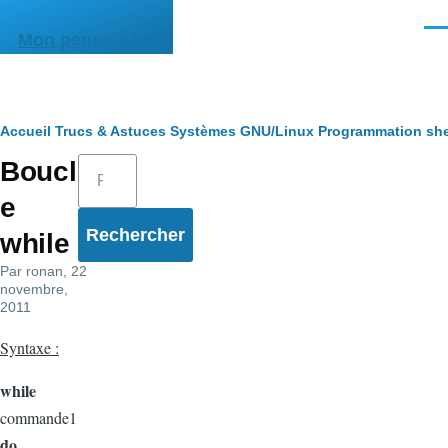
Aller au contenu principal
Men
Mon pense-bête
Fil
Accueil
Trucs & Astuces
Systèmes
GNU/Linux
Programmation she
Rechercher
Boucl
d'Ariane
e
while
Par
ronan
, 22
novembre,
2011
Syntaxe :
while
commande1
do