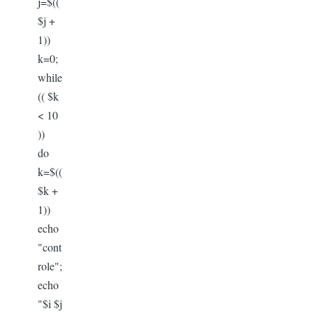
j=$((
$j +
1))
k=0;
while
(( $k
< 10
))
do
k=$((
$k +
1))
echo
"cont
role";
echo
"$i $j