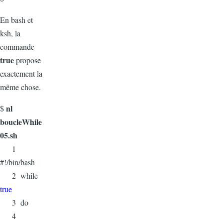
En bash et
ksh, la
commande
true
propose
exactement la
même chose.
nl
$
boucleWhile
05.sh
1
#!/bin/bash
2 while
true
3 do
4