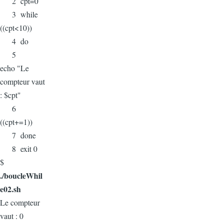
2 cpt=0
3 while
((cpt<10))
4 do
5
echo "Le
compteur vaut
: $cpt"
6
((cpt+=1))
7 done
8 exit 0
$
./boucleWhil
e02.sh
Le compteur
vaut : 0