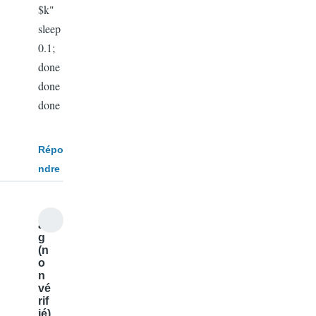
$k"
sleep
0.1;
done
done
done
Répo
ndre
az
g
(n
o
n
vé
rif
ié)