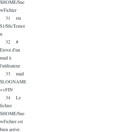
$HOME/$ne
wFichier
31 rm
$1/$ficTemoi
n
32 #
Envoi d'un
mail à
l'utilisateur
33 mail
$LOGNAME
<<FIN
34 Le
fichier
$HOME/$ne
wFichier est
bien arrivé.