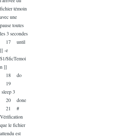
l'arrivée du
fichier témoin
avec une
pause toutes
les 3 secondes
17 until
[[ -e
$1/$ficTemoi
n ]]
18 do
19
sleep 3
20 done
21 #
Vérification
que le fichier
attendu est