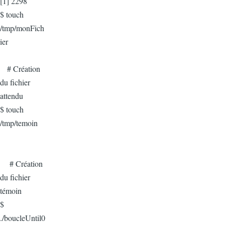
[1] 2298
$ touch
/tmp/monFich
ier
# Création
du fichier
attendu
$ touch
/tmp/temoin
# Création
du fichier
témoin
$
./boucleUntil0