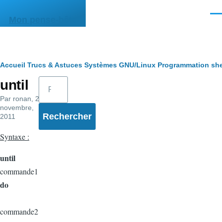
Aller au contenu principal
Men
Mon pense-bête
Fil
Accueil
Trucs & Astuces
Systèmes
GNU/Linux
Programmation she
Rechercher
until
d'Ariane
Par
ronan
, 22
novembre,
2011
Syntaxe :
until
commande1
do
commande2