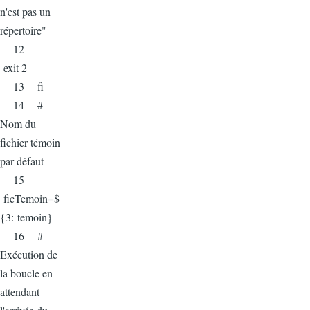
n'est pas un
répertoire"
12
exit 2
13 fi
14 #
Nom du
fichier témoin
par défaut
15
ficTemoin=$
{3:-temoin}
16 #
Exécution de
la boucle en
attendant