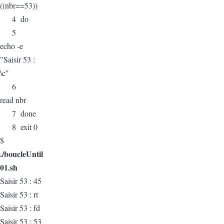
((nbr==53))
4 do
5
echo -e
"Saisir 53 :
\c"
6
read nbr
7 done
8 exit 0
$
./boucleUntil
01.sh
Saisir 53 : 45
Saisir 53 : rt
Saisir 53 : fd
Saisir 53 : 53