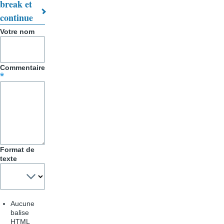
break et
de
continue
livre
Votre nom
pour
Trucs
Commentaire
&
Astuces
Format de
texte
Aucune
balise
HTML