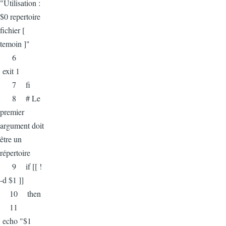
"Utilisation :
$0 repertoire
fichier [
temoin ]"
6
exit 1
7 fi
8 # Le
premier
argument doit
être un
répertoire
9 if [[ !
-d $1 ]]
10 then
11
echo "$1