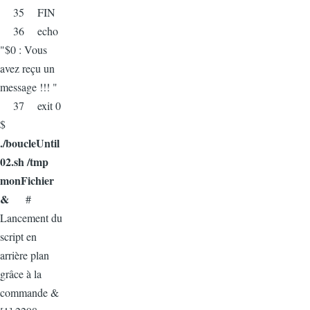
35 FIN
36 echo
"$0 : Vous
avez reçu un
message !!! "
37 exit 0
$
./boucleUntil
02.sh /tmp
monFichier
&
#
Lancement du
script en
arrière plan
grâce à la
commande &