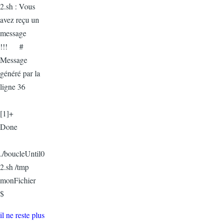
2.sh : Vous
avez reçu un
message
!!! #
Message
généré par la
ligne 36
[1]+
Done
./boucleUntil0
2.sh /tmp
monFichier
$
il ne reste plus