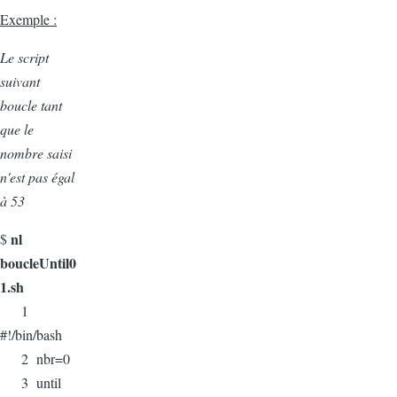
Exemple :
Le script
suivant
boucle tant
que le
nombre saisi
n'est pas égal
à 53
nl
$
boucleUntil0
1.sh
1
#!/bin/bash
2 nbr=0
3 until