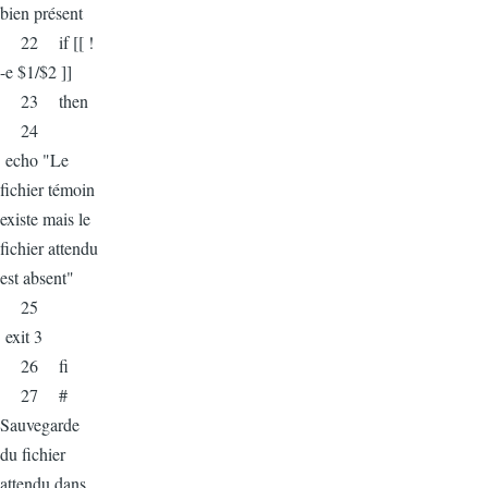
bien présent
22 if [[ !
-e $1/$2 ]]
23 then
24
echo "Le
fichier témoin
existe mais le
fichier attendu
est absent"
25
exit 3
26 fi
27 #
Sauvegarde
du fichier
attendu dans