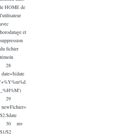
le HOME de
l'utilisateur
avec
horodatage et
suppression
du fichier
témoin
28
date=$(date
'+%Y%m%d
_%H%M')
29
newFichier=
$2.$date
30 mv
$1/$2