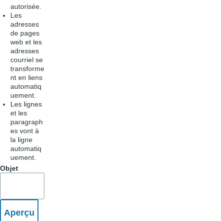
autorisée.
Les
adresses
de pages
web et les
adresses
courriel se
transforme
nt en liens
automatiq
uement.
Les lignes
et les
paragraph
es vont à
la ligne
automatiq
uement.
Objet