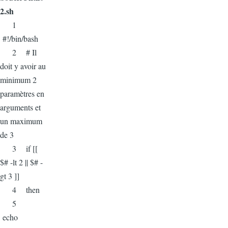
2.sh
1
#!/bin/bash
2 # Il
doit y avoir au
minimum 2
paramètres en
arguments et
un maximum
de 3
3 if [[
$# -lt 2 || $# -
gt 3 ]]
4 then
5
echo