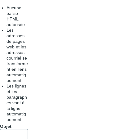
Aucune
balise
HTML
autorisée.
Les
adresses
de pages
web et les
adresses
courriel se
transforme
nt en liens
automatiq
uement.
Les lignes
et les
paragraph
es vont à
la ligne
automatiq
uement.
Objet