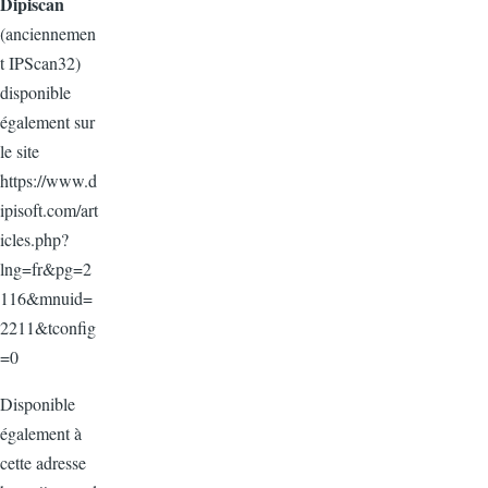
Dipiscan
(anciennemen
t IPScan32)
disponible
également sur
le site
https://www.d
ipisoft.com/art
icles.php?
lng=fr&pg=2
116&mnuid=
2211&tconfig
=0
Disponible
également à
cette adresse