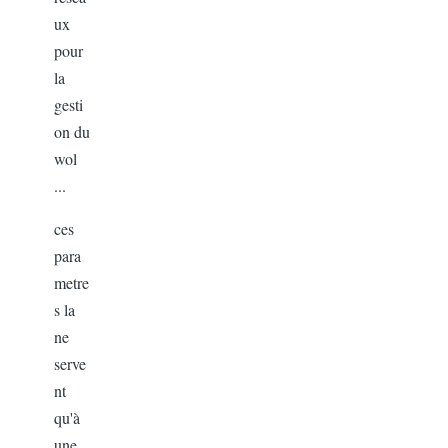
ux
pour
la
gesti
on du
wol
...
ces
para
metre
s la
ne
serve
nt
qu'à
une