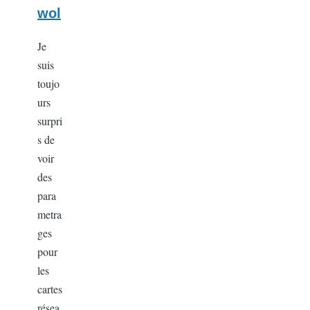
wol
Je
suis
toujo
urs
surpri
s de
voir
des
para
metra
ges
pour
les
cartes
résea