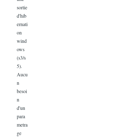
sortie
d'hib
ernati
on
wind
ows
(s3/s
5).
Aucu
n
besoi
n
d'un
para
metra
ge