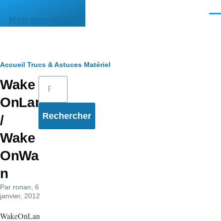
Aller au contenu principal
Men
Mon pense-bête
Fil
Accueil
Trucs & Astuces
Matériel
Rechercher
Wake
d'Ariane
OnLan
/
Wake
OnWa
n
Par
ronan
, 6
janvier, 2012
WakeOnLan