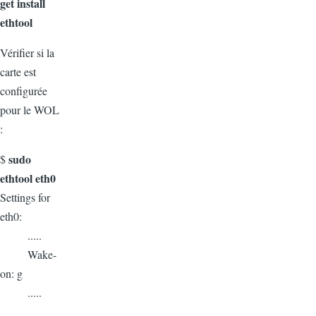
get install
ethtool
Vérifier si la
carte est
configurée
pour le WOL
:
sudo
$
ethtool eth0
Settings for
eth0:
.....
Wake-
on: g
.....