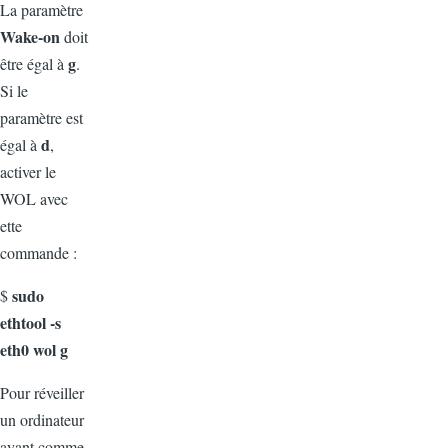
La paramètre
Wake-on
doit
g
être égal à
.
Si le
paramètre est
d
égal à
,
activer le
WOL avec
ette
commande :
sudo
$
ethtool -s
eth0 wol g
Pour réveiller
un ordinateur
ayant comme