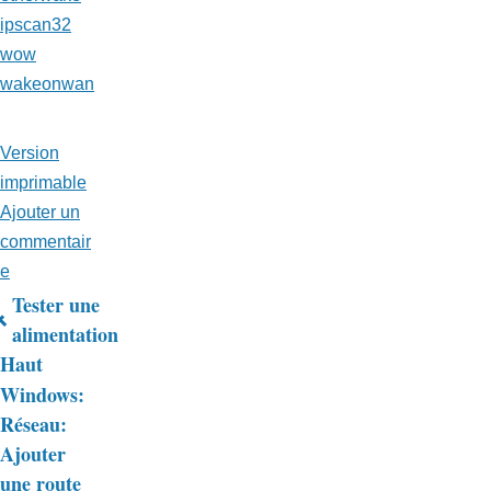
ipscan32
wow
wakeonwan
Version
imprimable
Ajouter un
commentair
e
Tester une
Liens
alimentation
Haut
transversaux
Windows:
de
Réseau:
livre
Ajouter
une route
pour