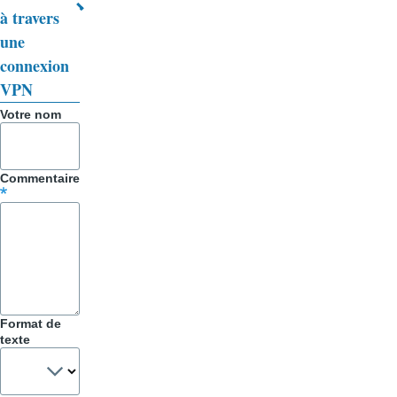
à travers
Trucs
une
&
connexion
VPN
Astuces
Votre nom
Commentaire
Format de
texte