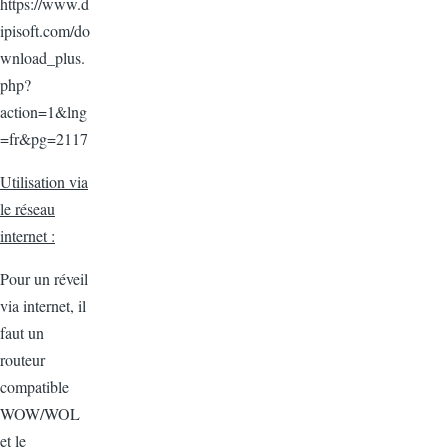
https://www.d
ipisoft.com/do
wnload_plus.
php?
action=1&lng
=fr&pg=2117
Utilisation via
le réseau
internet :
Pour un réveil
via internet, il
faut un
routeur
compatible
WOW/WOL
et le