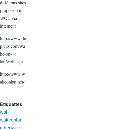
différents sites
proposent du
WOL via
internet :
http://www.de
picus.com/wa
ke-on-
lan/woli.aspx
http://www.w
akeonlan.net/
Etiquettes
wol
wakeonlan
etherwake