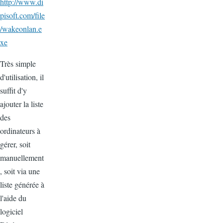
http://www.di
pisoft.com/file
/wakeonlan.e
xe
Très simple
d'utilisation, il
suffit d'y
ajouter la liste
des
ordinateurs à
gérer, soit
manuellement
, soit via une
liste générée à
l'aide du
logiciel