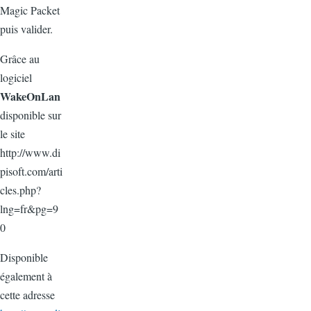
Magic Packet
puis valider.
Grâce au
logiciel
WakeOnLan
disponible sur
le site
http://www.di
pisoft.com/arti
cles.php?
lng=fr&pg=9
0
Disponible
également à
cette adresse