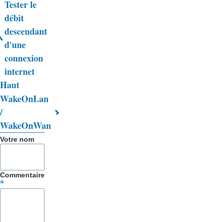
Tester le
Liens
débit
descendant
transversaux
d'une
de
connexion
livre
internet
Haut
pour
WakeOnLan
Trucs
/
&
WakeOnWan
Astuces
Votre nom
Commentaire