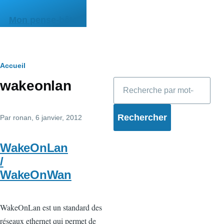
Aller au contenu principal
Mon pense-bête
Fil
Accueil
Rechercher
wakeonlan
d'Ariane
Par
ronan
, 6 janvier, 2012
WakeOnLan
/
WakeOnWan
WakeOnLan est un standard des
réseaux ethernet qui permet de