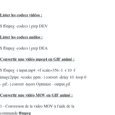
Lister les codecs vidéos :
$ ffmpeg -codecs | grep DEV
Lister les codecs audios :
$ ffmpeg -codecs | grep DEA
Convertir une vidéo mpeg4 en GIF animé :
$ ffmpeg -i input.mp4 -vf scale=356:-1 -r 10 -f
image2pipe -vcodec ppm - | convert -delay 10 -loop 0
- gif:- | convert -layers Optimize - output.gif
Convertir une vidéo MOV en GIF animé :
1 - Conversion de la vidéo MOV à l'aide de la
ffmpeg
commande