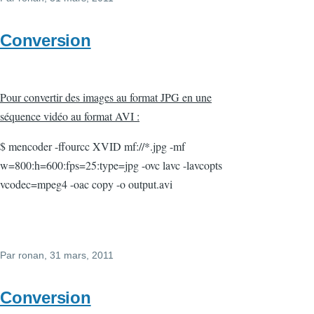
Conversion
Pour convertir des images au format JPG en une
séquence vidéo au format AVI :
$ mencoder -ffourcc XVID mf://*.jpg -mf
w=800:h=600:fps=25:type=jpg -ovc lavc -lavcopts
vcodec=mpeg4 -oac copy -o output.avi
Par
ronan
, 31 mars, 2011
Conversion