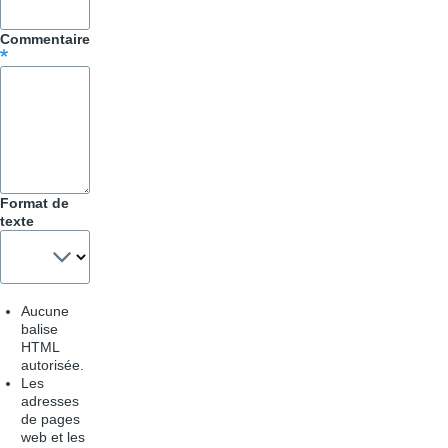
livre
Commentaire
pour
Trucs
&
Astuces
Format de
texte
Aucune
balise
HTML
autorisée.
Les
adresses
de pages
web et les