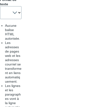
texte
Aucune
balise
HTML
autorisée.
Les
adresses
de pages
web et les
adresses
courriel se
transforme
nt en liens
automatiq
uement.
Les lignes
et les
paragraph
es vont à
la ligne