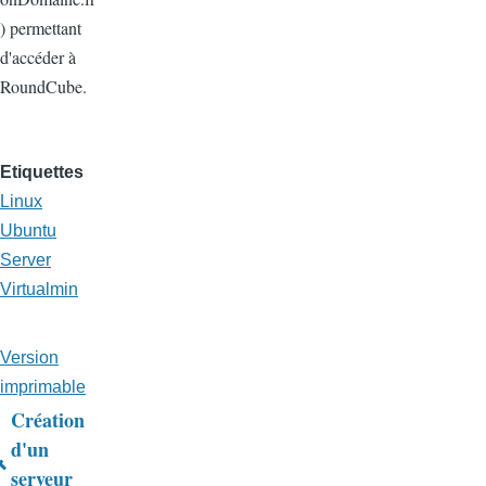
)
permettant
d'accéder à
RoundCube.
Etiquettes
Linux
Ubuntu
Server
Virtualmin
Version
imprimable
Création
Liens
d'un
serveur
transversaux