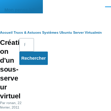
Aller au contenu principal
Men
Mon pense-bête
Fil
Accueil
Trucs & Astuces
Systèmes
Ubuntu Server
Virtualmin
Rechercher
Créati
d'Ariane
on
d'un
sous-
serve
ur
virtuel
Par
ronan
, 22
février, 2011