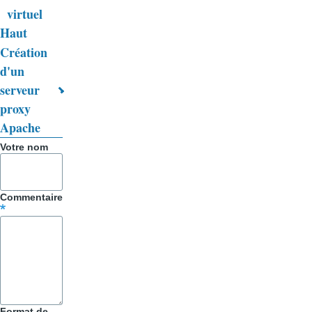
virtuel
de
Haut
livre
Création
d'un
pour
serveur
Trucs
proxy
&
Apache
Astuces
Votre nom
Commentaire
Format de