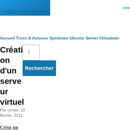
Aller au contenu principal
Men
Mon pense-bête
Fil
Accueil
Trucs & Astuces
Systèmes
Ubuntu Server
Virtualmin
Rechercher
Créati
d'Ariane
on
d'un
serve
ur
virtuel
Par
ronan
, 22
février, 2011
Créer
un