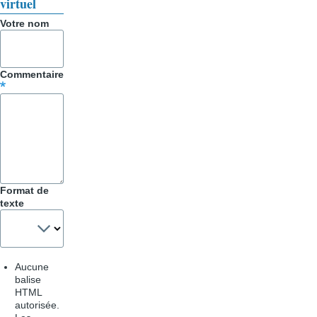
virtuel
Trucs
Votre nom
&
Astuces
Commentaire
Format de
texte
Aucune
balise
HTML
autorisée.