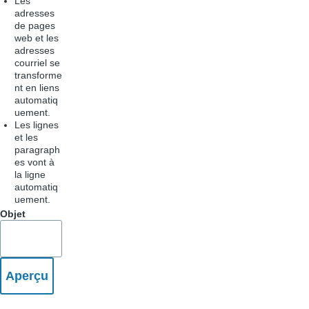
Les
adresses
de pages
web et les
adresses
courriel se
transforme
nt en liens
automatiq
uement.
Les lignes
et les
paragraph
es vont à
la ligne
automatiq
uement.
Objet