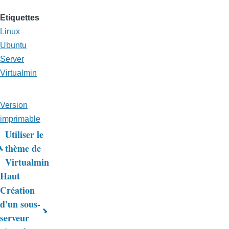
Etiquettes
Linux
Ubuntu
Server
Virtualmin
Version
imprimable
Utiliser le
Liens
thème de
Virtualmin
transversaux
Haut
de
Création
livre
d'un sous-
serveur
pour