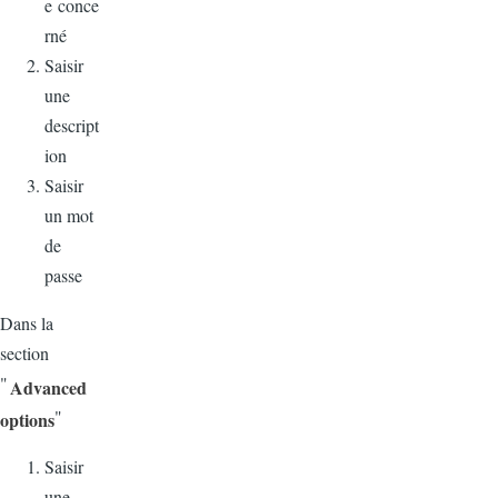
e conce
rné
Saisir
une
descript
ion
Saisir
un mot
de
passe
Dans
la
section
"
Advanced
"
options
Saisir
une