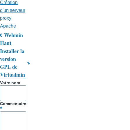
Création
d'un serveur
proxy
Apache
Webmin
Liens
Haut
Installer la
transversaux
version
de
GPL de
livre
Virtualmin
pour
Votre nom
Trucs
&
Commentaire
Astuces