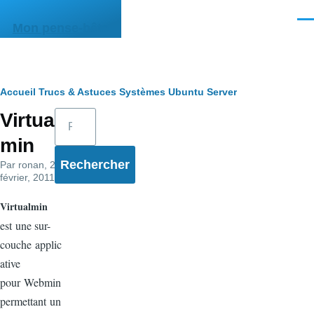
Aller au contenu principal
Men
Mon pense-bête
Fil
Accueil
Trucs & Astuces
Systèmes
Ubuntu Server
Rechercher
Virtual
d'Ariane
min
Par
ronan
, 20
février, 2011
Virtualmin
est une sur-
couche applic
ative
pour Webmin
permettant un