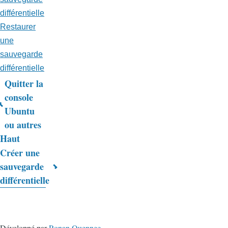
différentielle
Restaurer
une
sauvegarde
différentielle
Quitter la
Liens
console
Ubuntu
transversaux
ou autres
de
Haut
livre
Créer une
sauvegarde
pour
différentielle
Trucs
&
Astuces
Développé par
Ronan Quennec