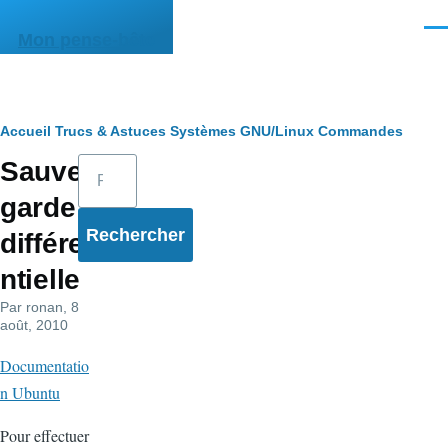
Aller au contenu principal
Men
Mon pense-bête
Fil
Accueil
Trucs & Astuces
Systèmes
GNU/Linux
Commandes
Rechercher
Sauve
d'Ariane
garde
différe
ntielle
Par
ronan
, 8
août, 2010
Documentatio
n Ubuntu
Pour effectuer