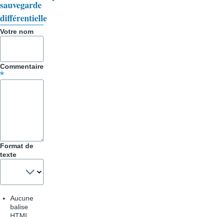
livre
sauvegarde
différentielle
pour
Votre nom
Trucs
&
Commentaire
Astuces
Format de
texte
Aucune
balise
HTML