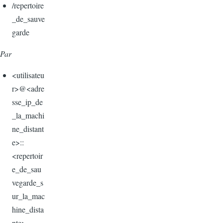
/repertoire
_de_sauve
garde
Par
<utilisateu
r>@<adre
sse_ip_de
_la_machi
ne_distant
e>::
<repertoir
e_de_sau
vegarde_s
ur_la_mac
hine_dista
nte>