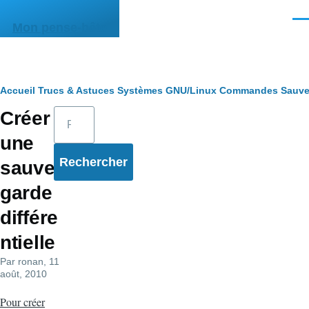
Aller au contenu principal
Men
Mon pense-bête
Fil
Accueil
Trucs & Astuces
Systèmes
GNU/Linux
Commandes
Sauve
Rechercher
Créer
d'Ariane
une
sauve
garde
différe
ntielle
Par
ronan
, 11
août, 2010
Pour créer