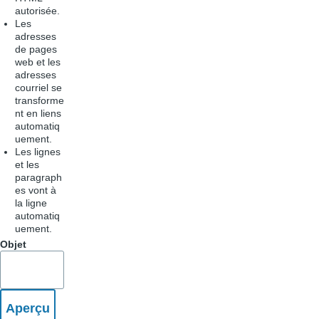
autorisée.
Les
adresses
de pages
web et les
adresses
courriel se
transforme
nt en liens
automatiq
uement.
Les lignes
et les
paragraph
es vont à
la ligne
automatiq
uement.
Objet