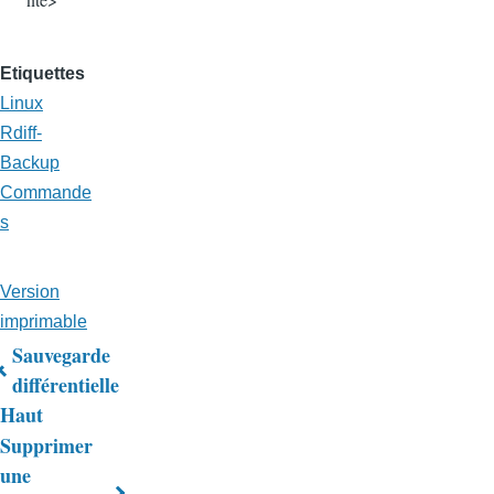
Etiquettes
Linux
Rdiff-
Backup
Commande
s
Version
imprimable
Sauvegarde
Liens
différentielle
Haut
transversaux
Supprimer
de
une