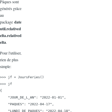
Pâques sont
générés grâce
au
date
package
util.relatived
elta.relatived
elta
.
Pour l'utiliser,
rien de plus
simple:
>>> jf = JoursFeries()

>>> jf

{

    "JOUR_DE_L_AN": "2022-01-01",

    "PAQUES": "2022-04-17",

    "LUNDI_DE_PAQUES": "2022-04-18",
