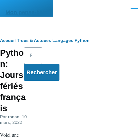
Aller au contenu principal
Men
Mon pense-bête
Fil
Accueil
Trucs & Astuces
Langages
Python
Rechercher
Pytho
d'Ariane
n:
Jours
fériés
frança
is
Par
ronan
, 10
mars, 2022
Voici une