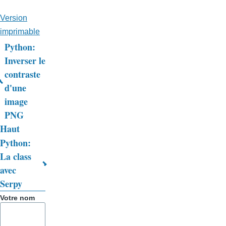
Version
imprimable
Python:
Liens
Inverser le
contraste
transversaux
d'une
de
image
livre
PNG
Haut
pour
Python:
Trucs
La class
&
avec
Serpy
Astuces
Votre nom