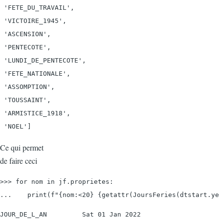
 'FETE_DU_TRAVAIL',

 'VICTOIRE_1945',

 'ASCENSION',

 'PENTECOTE',

 'LUNDI_DE_PENTECOTE',

 'FETE_NATIONALE',

 'ASSOMPTION',

 'TOUSSAINT',

 'ARMISTICE_1918',

Ce qui permet
de faire ceci
>>> for nom in jf.proprietes:

JOUR_DE_L_AN         Sat 01 Jan 2022
