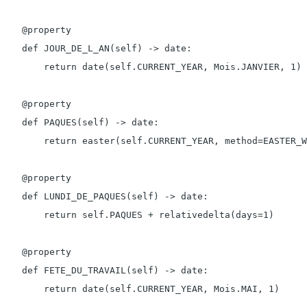
    @property

    def JOUR_DE_L_AN(self) -> date:

        return date(self.CURRENT_YEAR, Mois.JANVIER, 1)

    @property

    def PAQUES(self) -> date:

        return easter(self.CURRENT_YEAR, method=EASTER_W
    @property

    def LUNDI_DE_PAQUES(self) -> date:

        return self.PAQUES + relativedelta(days=1)

    @property

    def FETE_DU_TRAVAIL(self) -> date:

        return date(self.CURRENT_YEAR, Mois.MAI, 1)
