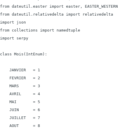
from dateutil.easter import easter, EASTER_WESTERN

from dateutil.relativedelta import relativedelta

import json

from collections import namedtuple

import serpy

class Mois(IntEnum):

    JANVIER   = 1

    FEVRIER   = 2

    MARS      = 3

    AVRIL     = 4

    MAI       = 5

    JUIN      = 6

    JUILLET   = 7

    AOUT      = 8
