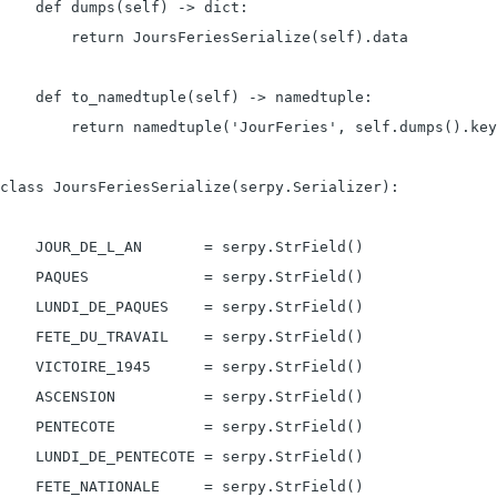
    def dumps(self) -> dict:

        return JoursFeriesSerialize(self).data

    def to_namedtuple(self) -> namedtuple:

        return namedtuple('JourFeries', self.dumps().key
class JoursFeriesSerialize(serpy.Serializer):

    JOUR_DE_L_AN       = serpy.StrField()

    PAQUES             = serpy.StrField()

    LUNDI_DE_PAQUES    = serpy.StrField()

    FETE_DU_TRAVAIL    = serpy.StrField()

    VICTOIRE_1945      = serpy.StrField()

    ASCENSION          = serpy.StrField()

    PENTECOTE          = serpy.StrField()

    LUNDI_DE_PENTECOTE = serpy.StrField()

    FETE_NATIONALE     = serpy.StrField()
