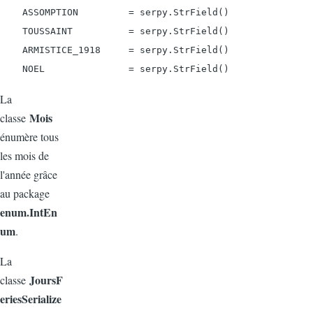
    ASSOMPTION         = serpy.StrField()

    TOUSSAINT          = serpy.StrField()

    ARMISTICE_1918     = serpy.StrField()

La
Mois
classe
énumère tous
les mois de
l'année grâce
au package
enum.IntEn
um
.
La
JoursF
classe
eriesSerialize