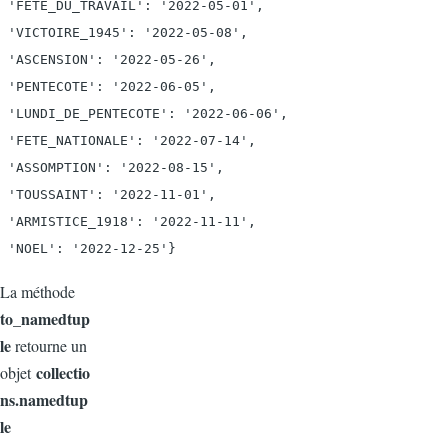
 'FETE_DU_TRAVAIL': '2022-05-01',

 'VICTOIRE_1945': '2022-05-08',

 'ASCENSION': '2022-05-26',

 'PENTECOTE': '2022-06-05',

 'LUNDI_DE_PENTECOTE': '2022-06-06',

 'FETE_NATIONALE': '2022-07-14',

 'ASSOMPTION': '2022-08-15',

 'TOUSSAINT': '2022-11-01',

 'ARMISTICE_1918': '2022-11-11',

La méthode
to_namedtup
le
retourne un
collectio
objet
ns.namedtup
le