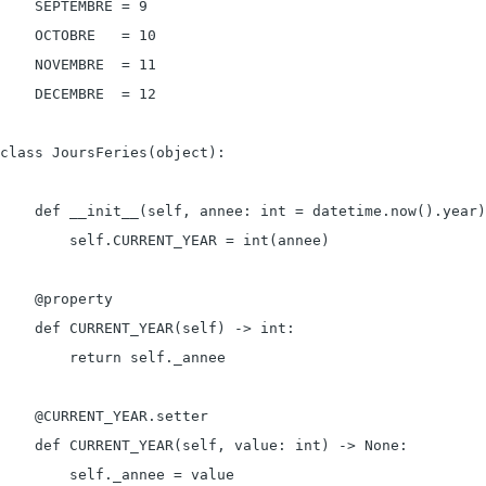
    SEPTEMBRE = 9

    OCTOBRE   = 10

    NOVEMBRE  = 11

    DECEMBRE  = 12

class JoursFeries(object):

    def __init__(self, annee: int = datetime.now().year)
        self.CURRENT_YEAR = int(annee)

    @property

    def CURRENT_YEAR(self) -> int:

        return self._annee

    @CURRENT_YEAR.setter

    def CURRENT_YEAR(self, value: int) -> None:

        self._annee = value
