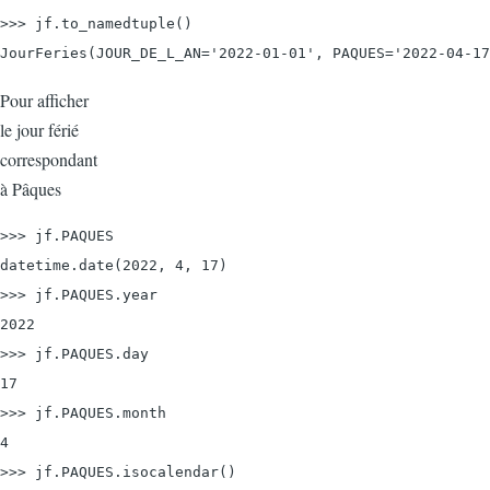
>>> jf.to_namedtuple()

Pour afficher
le jour férié
correspondant
à Pâques
>>> jf.PAQUES

datetime.date(2022, 4, 17)

>>> jf.PAQUES.year

2022

>>> jf.PAQUES.day

17

>>> jf.PAQUES.month

4

>>> jf.PAQUES.isocalendar()
