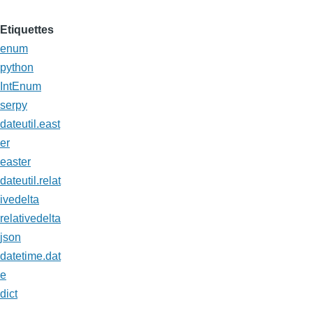
Etiquettes
enum
python
IntEnum
serpy
dateutil.east
er
easter
dateutil.relat
ivedelta
relativedelta
json
datetime.dat
e
dict