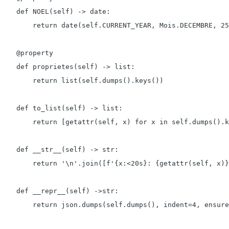
    def NOEL(self) -> date:

        return date(self.CURRENT_YEAR, Mois.DECEMBRE, 25
    @property

    def proprietes(self) -> list:

        return list(self.dumps().keys())

    def to_list(self) -> list:

        return [getattr(self, x) for x in self.dumps().k
    def __str__(self) -> str:

        return '\n'.join([f'{x:<20s}: {getattr(self, x)}
    def __repr__(self) ->str:

        return json.dumps(self.dumps(), indent=4, ensure