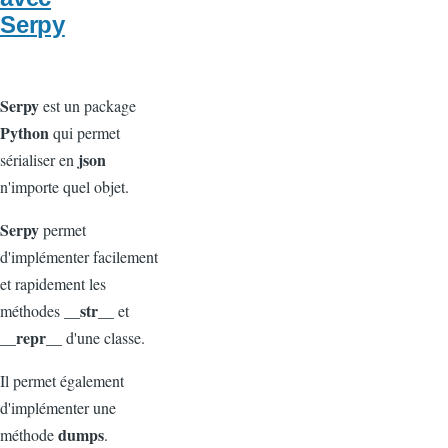
Serpy
Serpy
est un package
Python
qui permet
json
sérialiser en
n'importe quel objet.
Serpy
permet
d'implémenter facilement
et rapidement les
__str__
méthodes
et
__repr__
d'une classe.
Il permet également
d'implémenter une
dumps
méthode
.