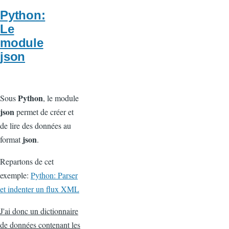
Python:
Le
module
json
Python
Sous
, le module
json
permet de créer et
de lire des données au
json
format
.
Repartons de cet
exemple:
Python: Parser
et indenter un flux XML
J'ai donc un dictionnaire
de données contenant les