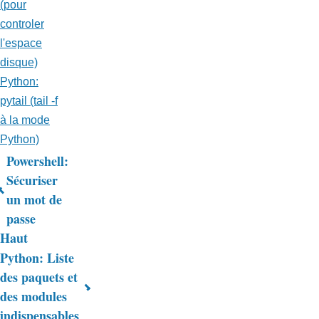
(pour
controler
l'espace
disque)
Python:
pytail (tail -f
à la mode
Python)
Powershell:
Liens
Sécuriser
un mot de
transversaux
passe
de
Haut
livre
Python: Liste
des paquets et
pour
des modules
Trucs
indispensables