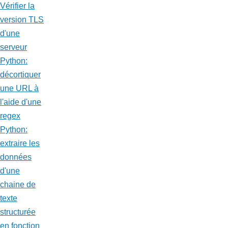
Vérifier la
version TLS
d'une
serveur
Python:
décortiquer
une URL à
l'aide d'une
regex
Python:
extraire les
données
d'une
chaine de
texte
structurée
en fonction