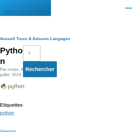
Aller au contenu principal
Men
Mon pense-bête
Fil
Accueil
Trucs & Astuces
Langages
Rechercher
Pytho
d'Ariane
n
Par
ronan
, 6
juillet, 2014
Etiquettes
python
Version