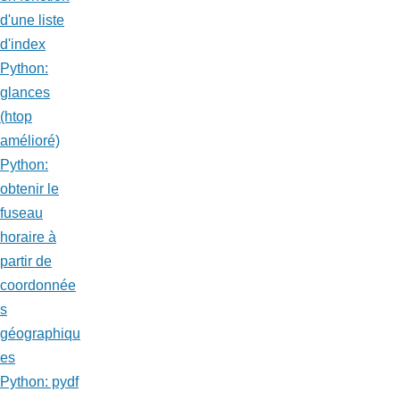
d'une liste
d'index
Python:
glances
(htop
amélioré)
Python:
obtenir le
fuseau
horaire à
partir de
coordonnée
s
géographiqu
es
Python: pydf