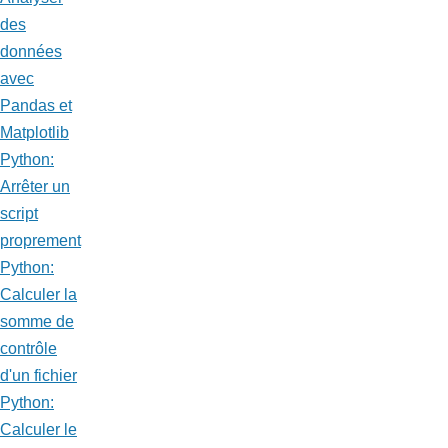
des
données
avec
Pandas et
Matplotlib
Python:
Arrêter un
script
proprement
Python:
Calculer la
somme de
contrôle
d'un fichier
Python:
Calculer le