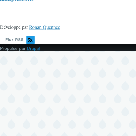
&
Astuces
Développé par
Ronan Quennec
Flux RSS
Propulsé par
Drupal