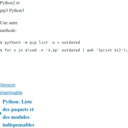
Python2 et
pip3 Python3
Une autre
méthode:
$ python3 -m pip list -o > outdated

$ for x in $(sed -n '3,$p' outdated | awk '{print $1}');
Version
imprimable
Python: Liste
Liens
des paquets et
des modules
transversaux
indispensables