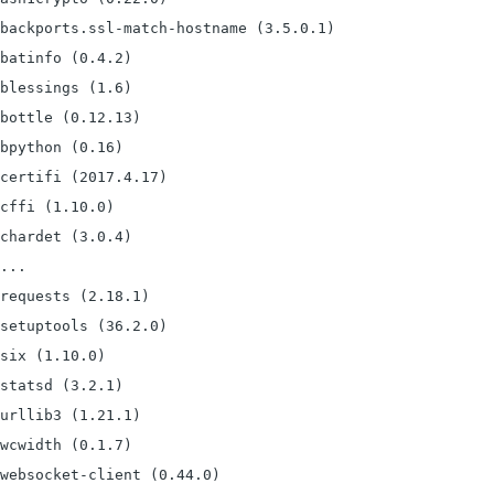
backports.ssl-match-hostname (3.5.0.1)

batinfo (0.4.2)

blessings (1.6)

bottle (0.12.13)

bpython (0.16)

certifi (2017.4.17)

cffi (1.10.0)

chardet (3.0.4)

...

requests (2.18.1)

setuptools (36.2.0)

six (1.10.0)

statsd (3.2.1)

urllib3 (1.21.1)

wcwidth (0.1.7)

websocket-client (0.44.0)
