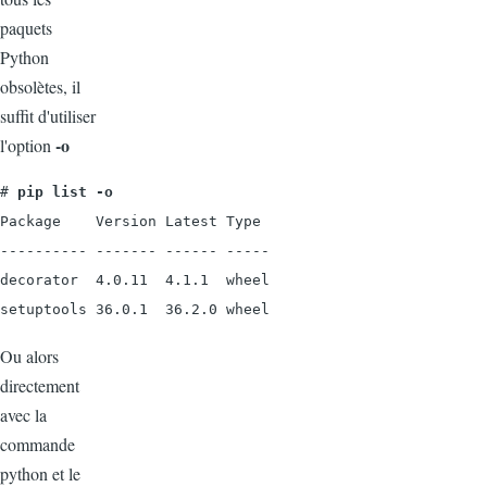
paquets
Python
obsolètes, il
suffit d'utiliser
-o
l'option
# 
pip list -o
Package    Version Latest Type

---------- ------- ------ -----

decorator  4.0.11  4.1.1  wheel

setuptools 36.0.1  36.2.0 wheel
Ou alors
directement
avec la
commande
python et le