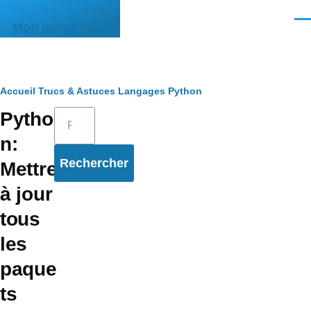
Aller au contenu principal
Men
Mon pense-bête
Fil
Accueil
Trucs & Astuces
Langages
Python
Rechercher
Pytho
d'Ariane
n:
Mettre
à jour
tous
les
paque
ts