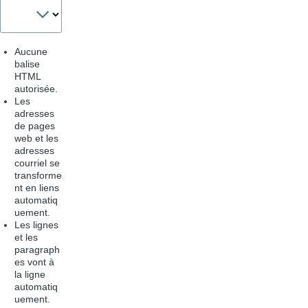
Aucune
balise
HTML
autorisée.
Les
adresses
de pages
web et les
adresses
courriel se
transforme
nt en liens
automatiq
uement.
Les lignes
et les
paragraph
es vont à
la ligne
automatiq
uement.