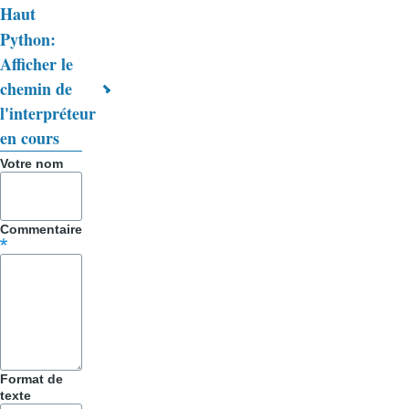
de
Haut
livre
Python:
Afficher le
pour
chemin de
Trucs
l'interpréteur
&
en cours
Astuces
Votre nom
Commentaire
Format de
texte