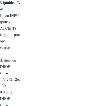
iptables -L
$
-n
Chain INPUT
(policy
ACCEPT)
target prot
opt
source
destination
DROP
all --
173.242.126.
130
0.0.0.0/0
DROP
all --