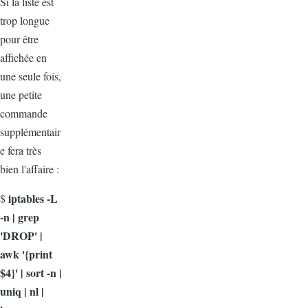
Si la liste est
trop longue
pour être
affichée en
une seule fois,
une petite
commande
supplémentair
e fera très
bien l'affaire :
iptables -L
$
-n | grep
'DROP' |
awk '{print
$4}' | sort -n |
uniq | nl |