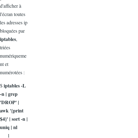
d'afficher à
l'écran toutes
les adresses ip
bloquées par
iptables
,
triées
numériqueme
nt et
numérotées :
iptables -L
$
-n | grep
'DROP' |
awk '{print
$4}' | sort -n |
uniq | nl
1