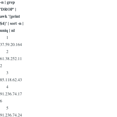
-n | grep
'DROP' |
awk '{print
$4}' | sort -n |
uniq | nl
1
37.59.20.164
2
61.38.252.11
2
3
85.118.62.43
4
91.236.74.17
6
5
91.236.74.24