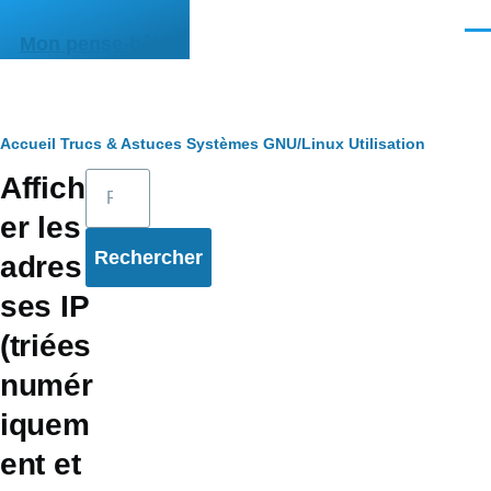
Aller au contenu principal
Men
Mon pense-bête
Fil
Accueil
Trucs & Astuces
Systèmes
GNU/Linux
Utilisation
Rechercher
Affich
d'Ariane
er les
adres
ses IP
(triées
numér
iquem
ent et