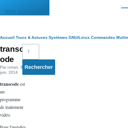
Aller au contenu principal
Men
Mon pense-bête
Fil
Accueil
Trucs & Astuces
Systèmes
GNU/Linux
Commandes
Multi
Rechercher
transc
d'Ariane
ode
Par
ronan
, 9
juin, 2014
transcode
est
un
programme
de traitement
vidéo.
Pour l'installer