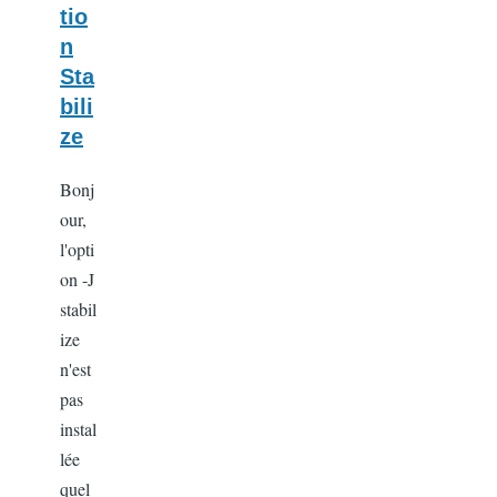
tio
n
Sta
bili
ze
Bonj
our,
l'opti
on -J
stabil
ize
n'est
pas
instal
lée
quel