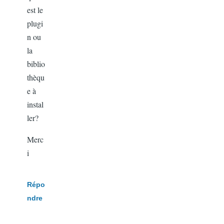
est le
plugi
n ou
la
biblio
thèqu
e à
instal
ler?
Merc
i
Répo
ndre