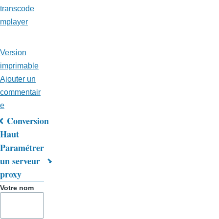
transcode
mplayer
Version
imprimable
Ajouter un
commentair
e
Conversion
Liens
Haut
Paramétrer
transversaux
un serveur
de
proxy
livre
Votre nom
pour