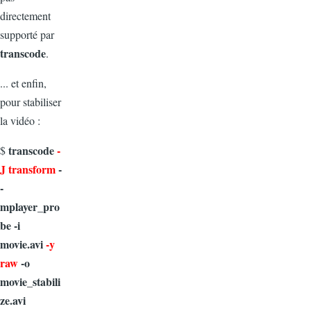
directement
supporté par
transcode
.
... et enfin,
pour stabiliser
la vidéo :
transcode
-
$
J transform
-
-
mplayer_pro
be -i
movie.avi
-y
raw
-o
movie_stabili
ze.avi