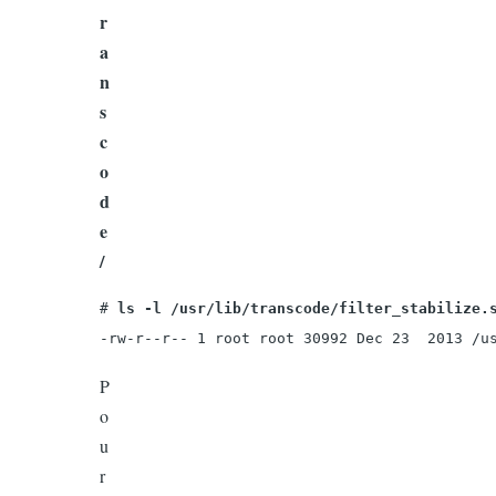
r
a
n
s
c
o
d
e
/
#
 ls -l /usr/lib/transcode/filter_stabilize.
-rw-r--r-- 1 root root 30992 Dec 23  2013 /u
P
o
u
r