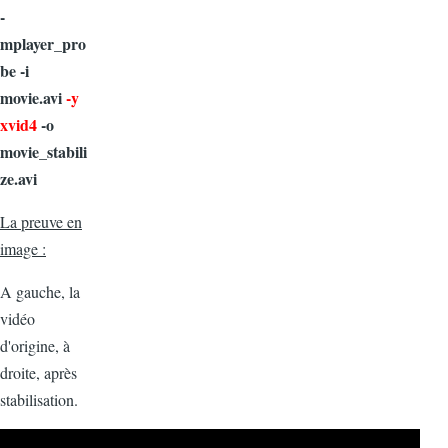
-
mplayer_pro
be -i
movie.avi
-y
xvid4
-o
movie_stabili
ze.avi
La preuve en
image :
A gauche, la
vidéo
d'origine, à
droite, après
stabilisation.