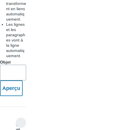
transforme
nt en liens
automatiq
uement.
Les lignes
et les
paragraph
es vont à
la ligne
automatiq
uement.
Objet
W
at