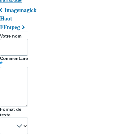
transcode
Imagemagick
Liens
Haut
FFmpeg
transversaux
Votre nom
de
livre
Commentaire
pour
Trucs
&
Astuces
Format de
texte