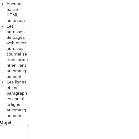
Aucune
balise
HTML
autorisée.
Les
adresses
de pages
web et les
adresses
courriel se
transforme
nt en liens
automatiq
uement.
Les lignes
et les
paragraph
es vont à
la ligne
automatiq
uement.
Objet