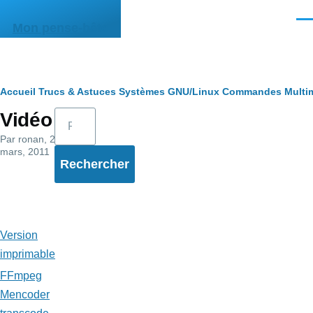
Aller au contenu principal
Men
Mon pense-bête
Fil
Accueil
Trucs & Astuces
Systèmes
GNU/Linux
Commandes
Multi
Rechercher
Vidéo
d'Ariane
Par
ronan
, 28
mars, 2011
Version
imprimable
FFmpeg
Mencoder