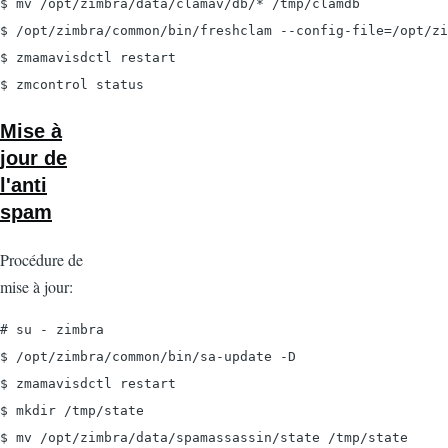
$ mv /opt/zimbra/data/clamav/db/* /tmp/clamdb

$ /opt/zimbra/common/bin/freshclam --config-file=/opt/zi
$ zmamavisdctl restart

$ zmcontrol status
Mise à
jour de
l'anti
spam
Procédure de
mise à jour:
# su - zimbra

$ /opt/zimbra/common/bin/sa-update -D

$ zmamavisdctl restart

$ mkdir /tmp/state

$ mv /opt/zimbra/data/spamassassin/state /tmp/state
