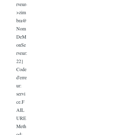
rveur-
>zim
bra@
Nom
DeM
onSe
rveur:
22}
Code
d'erre
ur:
servi
ce.F
AIL
URE
Meth
od: