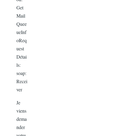
Get
Mail
Quee
ueInf
oReq
uest
Détai
ls:
soap:
Recei
ver
Je
viens
dema
nder
votre