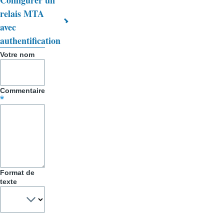
Configurer un
Trucs
relais MTA
&
avec
authentification
Astuces
Votre nom
Commentaire
Format de
texte