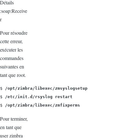
Détails
:soap:Receive
r
Pour résoudre
cette erreur,
exécuter les
commandes
suivantes en
tant que root.
$
 /opt/zimbra/libexec/zmsyslogsetup
$
 /etc/init.d/rsyslog restart
$
 /opt/zimbra/libexec/zmfixperms
Pour terminer,
en tant que
user zimbra