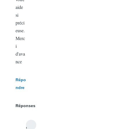
aide
si
préci
euse.
Merc
i
d'ava
nce
Répo
ndre
Réponses
r