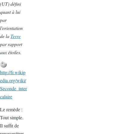
(UT) défini
quant à lui
par
l'orientation
de la
Terre
par rapport
aux étoiles.
http://fr.wikip
edia.org/wiki/
Seconde_inter
calaire
Le remède :
Tout simple.
Il suffit de
reparamétrer