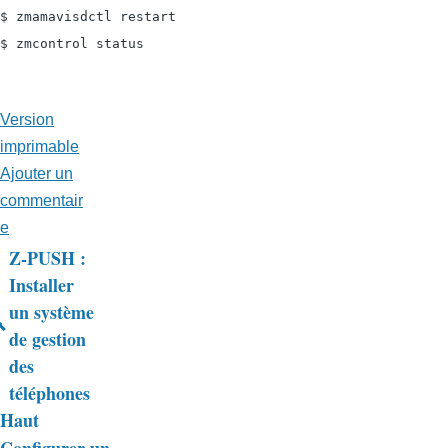
$ zmamavisdctl restart

$ zmcontrol status
Version
imprimable
Ajouter un
commentair
e
Z-PUSH :
Liens
Installer
un système
transversaux
de gestion
de
des
livre
téléphones
Haut
pour