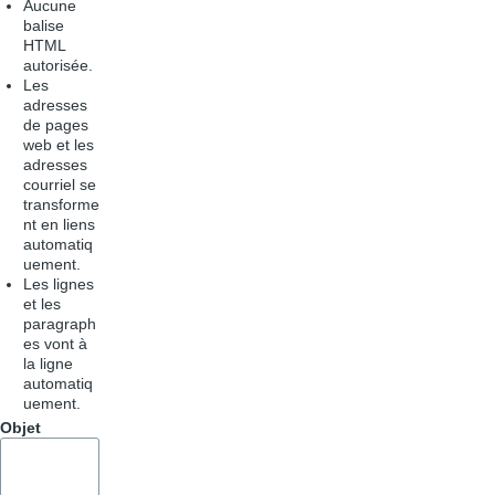
Aucune
balise
HTML
autorisée.
Les
adresses
de pages
web et les
adresses
courriel se
transforme
nt en liens
automatiq
uement.
Les lignes
et les
paragraph
es vont à
la ligne
automatiq
uement.
Objet