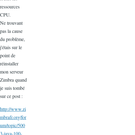
ressources
CPU.
Ne trouvant
pas la cause
du problème,
j'étais sur le
point de
réinstaller
mon serveur
Zimbra quand
je suis tombé
sur ce post :
http://www.zi
mbrafr.org/for
um/topic/500
3-java-100-