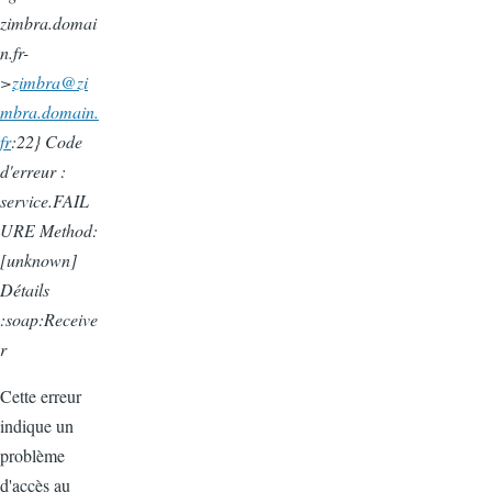
zimbra.domai
n.fr-
>
zimbra@zi
mbra.domain.
fr
:22} Code
d'erreur :
service.FAIL
URE Method:
[unknown]
Détails
:soap:Receive
r
Cette erreur
indique un
problème
d'accès au