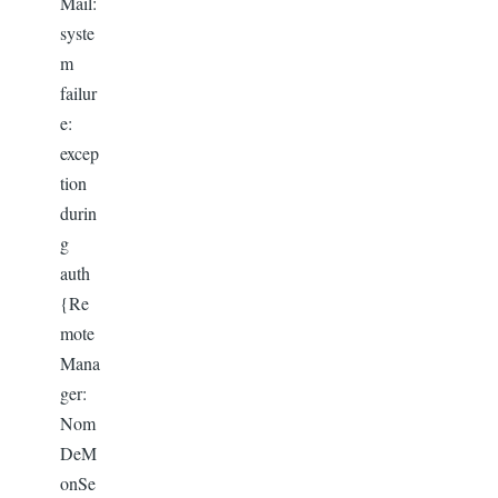
Mail:
syste
m
failur
e:
excep
tion
durin
g
auth
{Re
mote
Mana
ger:
Nom
DeM
onSe