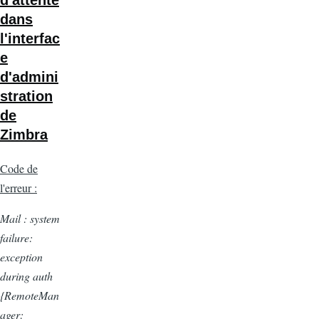
d'attente
dans
l'interfac
e
d'admini
stration
de
Zimbra
Code de
l'erreur :
Mail : system
failure:
exception
during auth
{RemoteMan
ager: