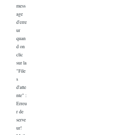
mess
age
d'erre
ur
quan
d on
clic
sur la
"File
s
d'atte
nte" :
Erreu
r de
serve
ur!