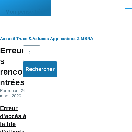
Aller au contenu principal
Men
Mon pense-bête
Fil
Accueil
Trucs & Astuces
Applications
ZIMBRA
Rechercher
Erreur
d'Ariane
s
renco
ntrées
Par
ronan
, 26
mars, 2020
Erreur
d'accès à
la file