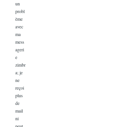
un
probl
ème
avec
ma
mess
ageri
e
zimbr
a; je
ne
reçoi
plus
de
mail
ni
peut