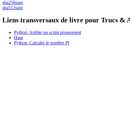
sha256sum
sha512sum
Liens transversaux de livre pour Trucs & 
Python: Arrêter un script proprement
Haut
Python: Calculer le nombre PI