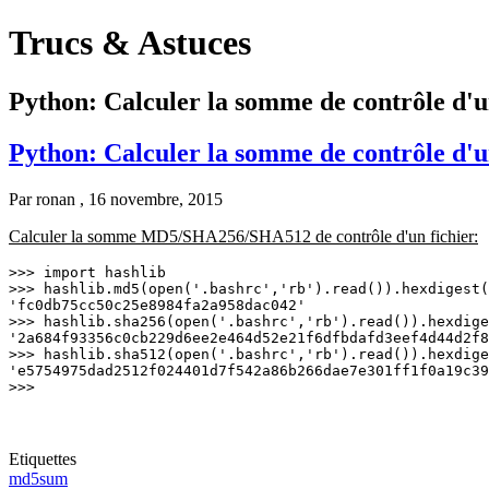
Trucs & Astuces
Python: Calculer la somme de contrôle d'u
Python: Calculer la somme de contrôle d'u
Par
ronan
, 16 novembre, 2015
Calculer la somme MD5/SHA256/SHA512 de contrôle d'un fichier:
>>> import hashlib

>>> hashlib.md5(open('.bashrc','rb').read()).hexdigest(
'fc0db75cc50c25e8984fa2a958dac042'

>>> hashlib.sha256(open('.bashrc','rb').read()).hexdige
'2a684f93356c0cb229d6ee2e464d52e21f6dfbdafd3eef4d44d2f8
>>> hashlib.sha512(open('.bashrc','rb').read()).hexdige
'e5754975dad2512f024401d7f542a86b266dae7e301ff1f0a19c39
>>>
Etiquettes
md5sum