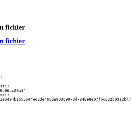
n fichier
n fichier
)

st()

0d66bc20a1'

st()

1e3494b1556544ed2de465da903c9978d7848e8e07fbcd32b03a2b47