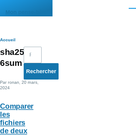
Aller au contenu principal
Men
Mon pense-bête
Fil
Accueil
Rechercher
sha25
d'Ariane
6sum
Par
ronan
, 20 mars,
2024
Comparer
les
fichiers
de deux