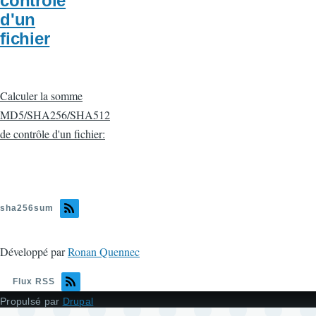
contrôle
d'un
fichier
Calculer la somme
MD5/SHA256/SHA512
de contrôle d'un fichier:
sha256sum
Développé par
Ronan Quennec
Flux RSS
Propulsé par
Drupal