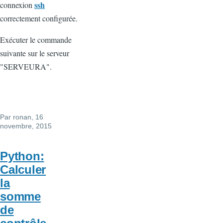
ssh
connexion
correctement configurée.
Exécuter le commande
suivante sur le serveur
"SERVEURA".
Par
ronan
, 16
novembre, 2015
Python:
Calculer
la
somme
de