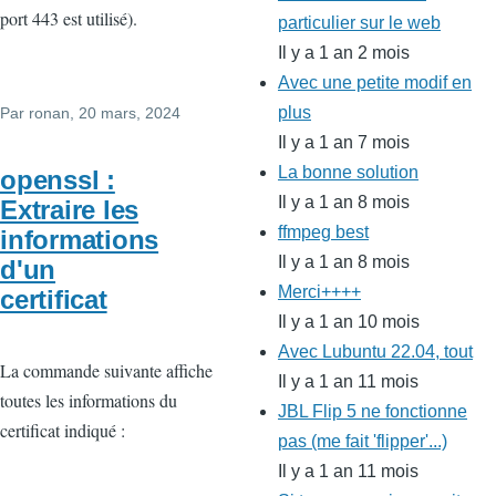
port 443 est utilisé).
particulier sur le web
Il y a 1 an 2 mois
Avec une petite modif en
plus
Par
ronan
, 20 mars, 2024
Il y a 1 an 7 mois
La bonne solution
openssl :
Il y a 1 an 8 mois
Extraire les
ffmpeg best
informations
Il y a 1 an 8 mois
d'un
Merci++++
certificat
Il y a 1 an 10 mois
Avec Lubuntu 22.04, tout
La commande suivante affiche
Il y a 1 an 11 mois
toutes les informations du
JBL Flip 5 ne fonctionne
certificat indiqué :
pas (me fait 'flipper'...)
Il y a 1 an 11 mois