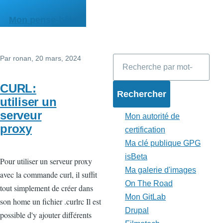
Aller au contenu principal
Mon pense-bête
Par
ronan
, 20 mars, 2024
Rechercher
CURL:
utiliser un
serveur
Mon autorité de
proxy
certification
Ma clé publique GPG
isBeta
Pour utiliser un serveur proxy
Ma galerie d'images
avec la commande curl, il suffit
On The Road
tout simplement de créer dans
Mon GitLab
son home un fichier .curlrc Il est
Drupal
possible d'y ajouter différents