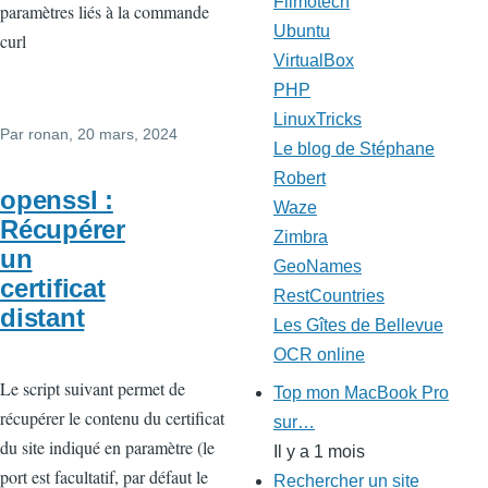
Filmotech
paramètres liés à la commande
Ubuntu
curl
VirtualBox
PHP
LinuxTricks
Par
ronan
, 20 mars, 2024
Le blog de Stéphane
Robert
openssl :
Waze
Récupérer
Zimbra
un
GeoNames
certificat
RestCountries
distant
Les Gîtes de Bellevue
OCR online
Le script suivant permet de
Top mon MacBook Pro
récupérer le contenu du certificat
sur…
du site indiqué en paramètre (le
Il y a 1 mois
port est facultatif, par défaut le
Rechercher un site