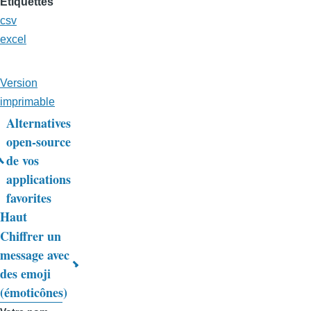
Etiquettes
csv
excel
Version
imprimable
Alternatives
Liens
open-source
de vos
transversaux
applications
de
favorites
livre
Haut
Chiffrer un
pour
message avec
Trucs
des emoji
&
(émoticônes)