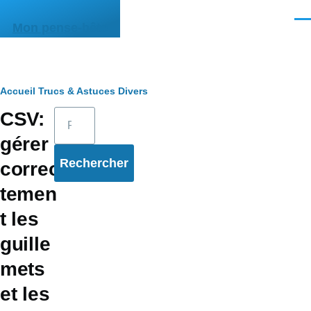
Aller au contenu principal
Men
Mon pense-bête
Fil
Accueil
Trucs & Astuces
Divers
Rechercher
CSV:
d'Ariane
gérer
correc
temen
t les
guille
mets
et les