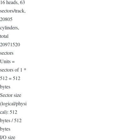
16 heads, 63
sectors/track,
20805
cylinders,
total
20971520
sectors
Units =
sectors of 1 *
512 = 512
bytes
Sector size
(logical/physi
cal): 512
bytes / 512
bytes
I/O size