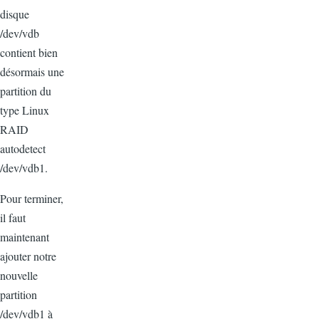
disque
/dev/vdb
contient bien
désormais une
partition du
type Linux
RAID
autodetect
/dev/vdb1.
Pour terminer,
il faut
maintenant
ajouter notre
nouvelle
partition
/dev/vdb1 à