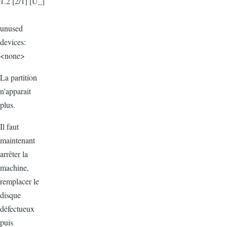
1.2 [2/1] [U_]
unused
devices:
<none>
La partition
n'apparait
plus.
Il faut
maintenant
arrêter la
machine,
remplacer le
disque
défectueux
puis