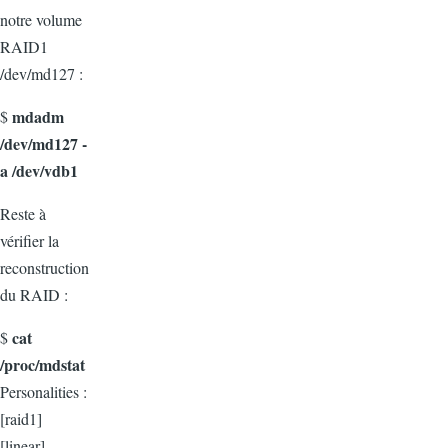
notre volume
RAID1
/dev/md127 :
mdadm
$
/dev/md127 -
a /dev/vdb1
Reste à
vérifier la
reconstruction
du RAID :
cat
$
/proc/mdstat
Personalities :
[raid1]
[linear]