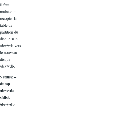
Il faut
maintenant
recopier la
table de
partition du
disque sain
/dev/vda vers
le nouveau
disque
/dev/vdb.
sfdisk --
$
dump
/dev/vda |
sfdisk
/dev/vdb