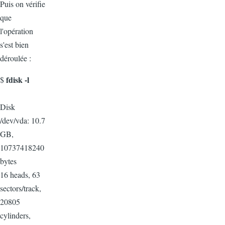
Puis on vérifie
que
l'opération
s'est bien
déroulée :
fdisk -l
$
Disk
/dev/vda: 10.7
GB,
10737418240
bytes
16 heads, 63
sectors/track,
20805
cylinders,