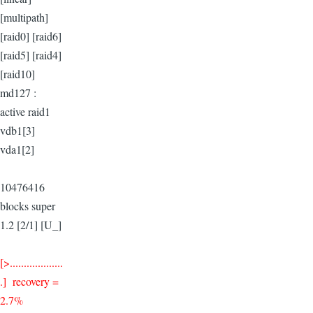
[multipath]
[raid0] [raid6]
[raid5] [raid4]
[raid10]
md127 :
active raid1
vdb1[3]
vda1[2]
10476416
blocks super
1.2 [2/1] [U_]
[>...................
.] recovery =
2.7%