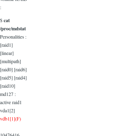
:
cat
$
/proc/mdstat
Personalities :
[raid1]
[linear]
[multipath]
[raid0] [raid6]
[raid5] [raid4]
[raid10]
md127 :
active raid1
vda1[2]
vdb1[1](F)
10476416