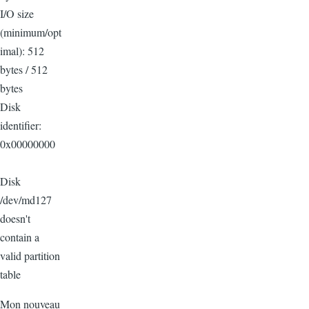
I/O size
(minimum/opt
imal): 512
bytes / 512
bytes
Disk
identifier:
0x00000000
Disk
/dev/md127
doesn't
contain a
valid partition
table
Mon nouveau