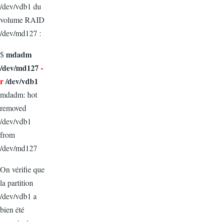
/dev/vdb1 du
volume RAID
/dev/md127 :
mdadm
$
/dev/md127
-
r
/dev/vdb1
mdadm: hot
removed
/dev/vdb1
from
/dev/md127
On vérifie que
la partition
/dev/vdb1 a
bien été