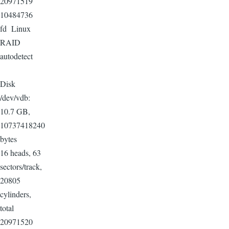
20971519
10484736
fd Linux
RAID
autodetect
Disk
/dev/vdb:
10.7 GB,
10737418240
bytes
16 heads, 63
sectors/track,
20805
cylinders,
total
20971520