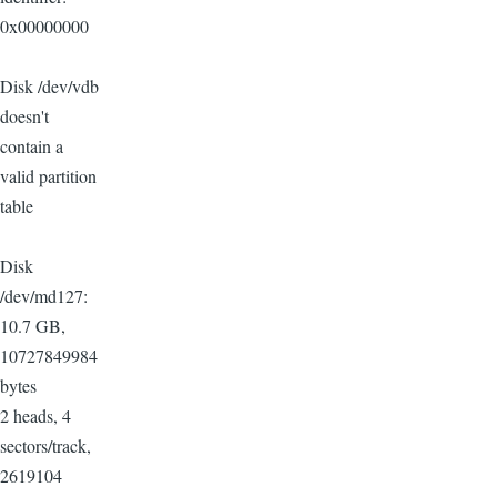
0x00000000
Disk /dev/vdb
doesn't
contain a
valid partition
table
Disk
/dev/md127:
10.7 GB,
10727849984
bytes
2 heads, 4
sectors/track,
2619104