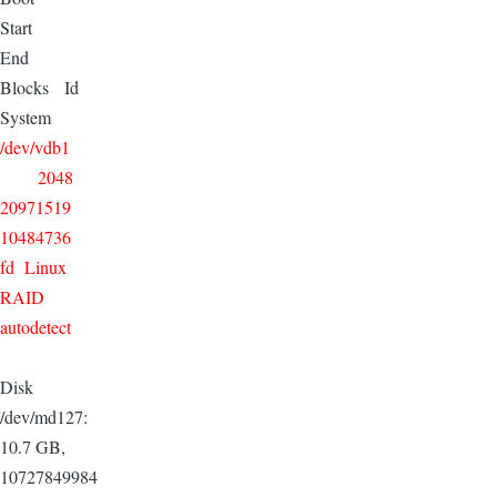
Start
End
Blocks Id
System
/dev/vdb1
2048
20971519
10484736
fd Linux
RAID
autodetect
Disk
/dev/md127:
10.7 GB,
10727849984