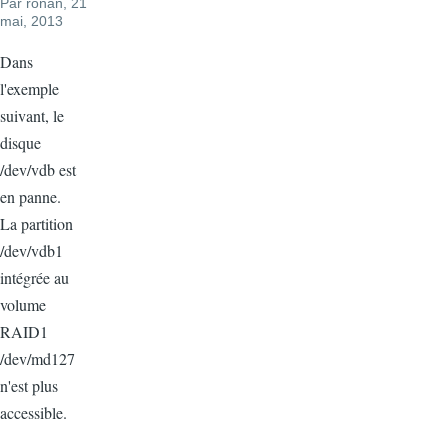
Par
ronan
, 21
mai, 2013
Dans
l'exemple
suivant, le
disque
/dev/vdb est
en panne.
La partition
/dev/vdb1
intégrée au
volume
RAID1
/dev/md127
n'est plus
accessible.