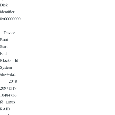
Disk
identifier:
0x00000000
Device
Boot
Start
End
Blocks Id
System
/dev/vda1
2048
20971519
10484736
fd Linux
RAID