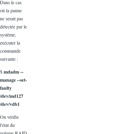
Dans le cas
où la panne
ne serait pas
détectée par le
système,
exécuter la
commande
suivante :
mdadm --
$
manage --set-
faulty
/dev/md127
/dev/vdb1
On vérifie
l'état du
volume RAID