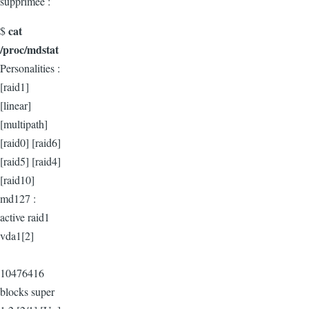
supprimée :
cat
$
/proc/mdstat
Personalities :
[raid1]
[linear]
[multipath]
[raid0] [raid6]
[raid5] [raid4]
[raid10]
md127 :
active raid1
vda1[2]
10476416
blocks super