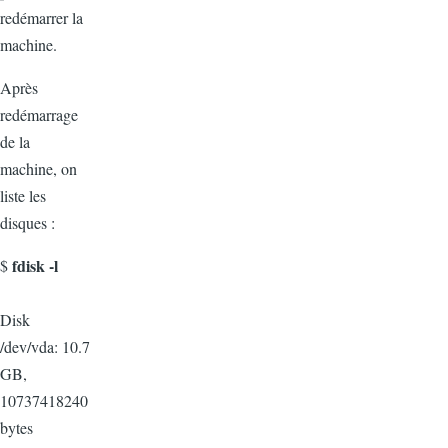
redémarrer la
machine.
Après
redémarrage
de la
machine, on
liste les
disques :
fdisk -l
$
Disk
/dev/vda: 10.7
GB,
10737418240
bytes