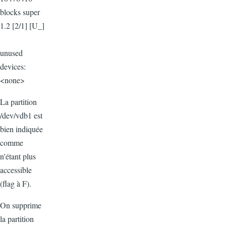
blocks super
1.2 [2/1] [U_]
unused
devices:
<none>
La partition
/dev/vdb1 est
bien indiquée
comme
n'étant plus
accessible
(flag à F).
On supprime
la partition