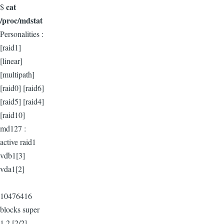
cat
$
/proc/mdstat
Personalities :
[raid1]
[linear]
[multipath]
[raid0] [raid6]
[raid5] [raid4]
[raid10]
md127 :
active raid1
vdb1[3]
vda1[2]
10476416
blocks super
1.2 [2/2]