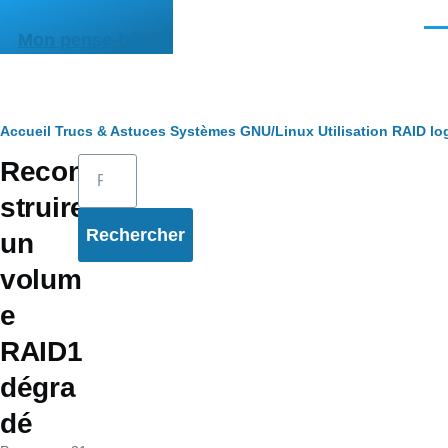
Aller au contenu principal
Men
Mon pense-bête
Fil
Accueil
Trucs & Astuces
Systèmes
GNU/Linux
Utilisation
RAID lo
Rechercher
Recon
d'Ariane
struire
un
volum
e
RAID1
dégra
dé