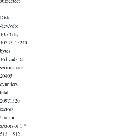
autodetect
Disk
/dev/vdb:
10.7 GB,
10737418240
bytes
16 heads, 63
sectors/track,
20805
cylinders,
total
20971520
sectors
Units =
sectors of 1 *
512 = 512