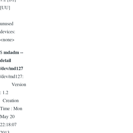
[UU]
unused
devices:
<none>
mdadm --
$
detail
/dev/md127
/dev/md127:
Version
: 1.2
Creation
Time : Mon
May 20
22:18:07
2013