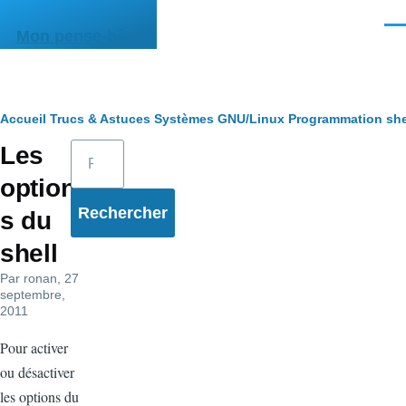
Aller au contenu principal
Men
Mon pense-bête
Fil
Accueil
Trucs & Astuces
Systèmes
GNU/Linux
Programmation she
Rechercher
Les
d'Ariane
option
s du
shell
Par
ronan
, 27
septembre,
2011
Pour activer
ou désactiver
les options du