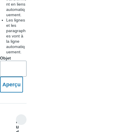
nt en liens
automatiq
uement.
Les lignes
et les
paragraph
es vont à
la ligne
automatiq
uement.
Objet
R
u