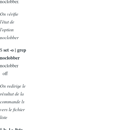
noclobber.
On vérifie
l'état de
l'option
noclobber
set -o | grep
$
noclobber
noclobber
off
On redirige le
résultat de la
commande ls
vers le fichier
liste
ls -l > liste
$