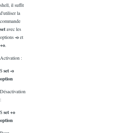
shell, il suffit
d'utiliser la
commande
set
avec les
-o
options
et
+o
.
Activation :
set -o
$
option
Désactivation
:
set +o
$
option
Pour