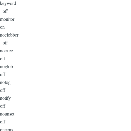
keyword
off
monitor
on
noclobber
off
noexec
off
noglob
off
nolog
off
notify
off
nounset
off
onecmd