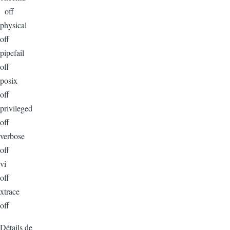
off
physical
off
pipefail
off
posix
off
privileged
off
verbose
off
vi
off
xtrace
off
Détails de