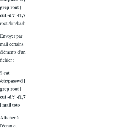
grep root |
cut -d':' -f1,7
root:/bin/bash
Envoyer par
mail certains
éléments d'un
fichier :
cat
$
/etc/passwd |
grep root |
cut -d':' -f1,7
| mail toto
Afficher à
l'écran et