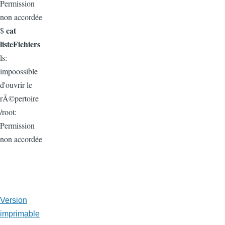
Permission
non accordée
cat
$
listeFichiers
ls:
impoossible
d'ouvrir le
rÃ©pertoire
/root:
Permission
non accordée
Version
imprimable