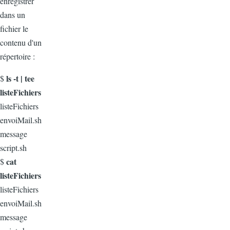
enregistrer
dans un
fichier le
contenu d'un
répertoire :
ls -t | tee
$
listeFichiers
listeFichiers
envoiMail.sh
message
script.sh
cat
$
listeFichiers
listeFichiers
envoiMail.sh
message