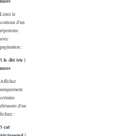
more
Lister le
contenu d'un
répertoire
avec
pagination :
ls -lht /etc |
$
more
Afficher
uniquement
certains
éléments d'un
fichier :
cat
$
/etc/passwd |