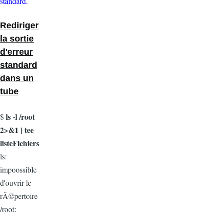
standard.
Rediriger
la sortie
d'erreur
standard
dans un
tube
ls -l /root
$
2>&1 | tee
listeFichiers
ls:
impoossible
d'ouvrir le
rÃ©pertoire
/root: