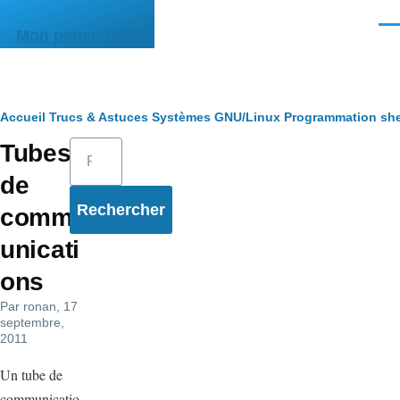
Aller au contenu principal
Men
Mon pense-bête
Fil
Accueil
Trucs & Astuces
Systèmes
GNU/Linux
Programmation she
Rechercher
Tubes
d'Ariane
de
comm
unicati
ons
Par
ronan
, 17
septembre,
2011
Un tube de
communicatio