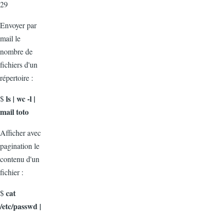
29
Envoyer par
mail le
nombre de
fichiers d'un
répertoire :
ls | wc -l |
$
mail toto
Afficher avec
pagination le
contenu d'un
fichier :
cat
$
/etc/passwd |