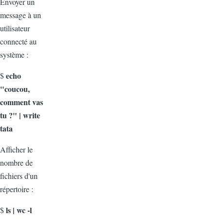
Envoyer un
message à un
utilisateur
connecté au
système :
echo
$
"coucou,
comment vas
tu ?" | write
tata
Afficher le
nombre de
fichiers d'un
répertoire :
ls | wc -l
$