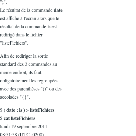
;
"
".
date
Le résultat de la commande
est affiché à l'écran alors que le
ls
résultat de la commande
est
redirigé dans le fichier
"listeFichiers".
Afin de rediriger la sortie
standard des 2 commandes au
même endroit, ils faut
obligatoirement les regroupées
avec des parenthèses "()" ou des
accolades "{}".
( date ; ls ) > listeFichiers
$
cat listeFichiers
$
lundi 19 septembre 2011,
08:51:58 (UTC+0200)