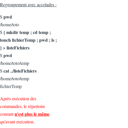
Regroupement avec accolades :
pwd
$
/home/toto
{ mkdir temp ; cd temp ;
$
touch fichierTemp ; pwd ; ls ;
} > listeFichiers
pwd
$
/home/toto/temp
cat ../listeFichiers
$
/home/toto/temp
fichierTemp
Après exécution des
commandes, le répertoire
n'est plus le même
courant
qu'avant exécution.