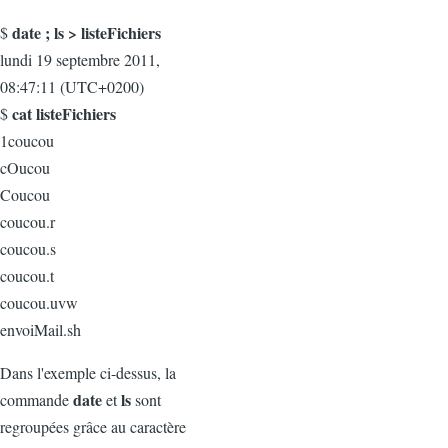
date ; ls > listeFichiers
$
lundi 19 septembre 2011,
08:47:11 (UTC+0200)
cat listeFichiers
$
1coucou
cOucou
Coucou
coucou.r
coucou.s
coucou.t
coucou.uvw
envoiMail.sh
Dans l'exemple ci-dessus, la
date
ls
commande
et
sont
regroupées grâce au caractère