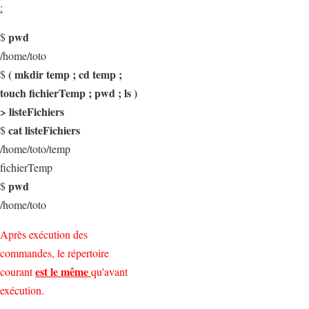
:
pwd
$
/home/toto
( mkdir temp ; cd temp ;
$
touch fichierTemp ; pwd ; ls )
> listeFichiers
cat listeFichiers
$
/home/toto/temp
fichierTemp
pwd
$
/home/toto
Après exécution des
commandes, le répertoire
est le même
courant
qu'avant
exécution.