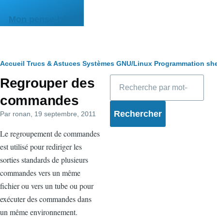
Aller au contenu principal
Mon pense-bête
Fil
Accueil
Trucs & Astuces
Systèmes
GNU/Linux
Programmation she
Rechercher
Regrouper des
d'Ariane
commandes
Par
ronan
, 19 septembre, 2011
Le regroupement de commandes
est utilisé pour rediriger les
sorties standards de plusieurs
commandes vers un même
fichier ou vers un tube ou pour
exécuter des commandes dans
un même environnement.