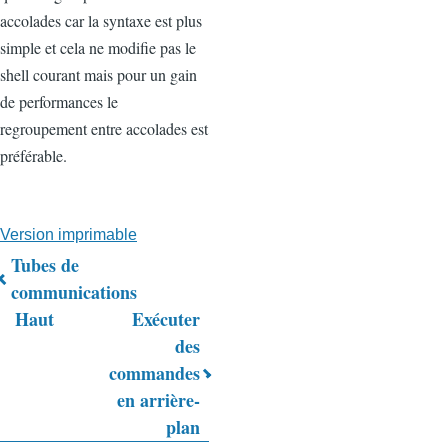
accolades car la syntaxe est plus
simple et cela ne modifie pas le
shell courant mais pour un gain
de performances le
regroupement entre accolades est
préférable.
Version imprimable
Tubes de
Liens
communications
Haut
Exécuter
transversaux
des
de
commandes
livre
en arrière-
plan
pour