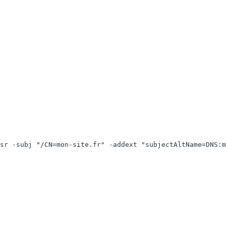
sr -subj "/CN=mon-site.fr" -addext "subjectAltName=DNS:m