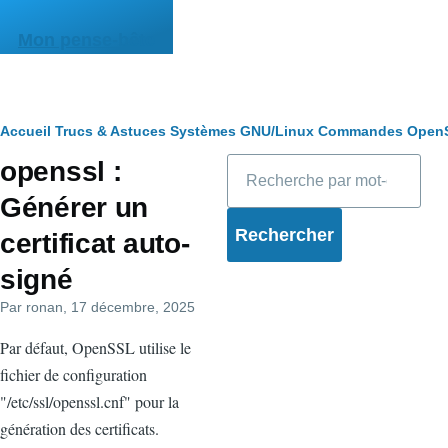
Aller au contenu principal
Mon pense-bête
Fil
Accueil
Trucs & Astuces
Systèmes
GNU/Linux
Commandes
Open
Rechercher
openssl :
d'Ariane
Générer un
certificat auto-
signé
Par
ronan
, 17 décembre, 2025
Par défaut, OpenSSL utilise le
fichier de configuration
"/etc/ssl/openssl.cnf" pour la
génération des certificats.