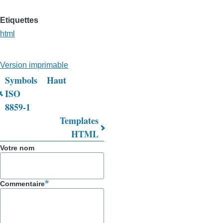
Etiquettes
html
Version imprimable
Symbols
Haut
Liens
ISO
8859-1
transversaux
Templates
de
HTML
livre
Votre nom
pour
Trucs
Commentaire
&
Astuces