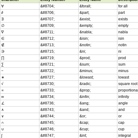
∀
&#8704;
&forall;
for all
∂
&#8706;
&part;
part
∃
&#8707;
&exist;
exists
∅
&#8709;
&empty;
empty
∇
&#8711;
&nabla;
nabla
∈
&#8712;
&isin;
isin
∉
&#8713;
&notin;
notin
∋
&#8715;
&ni;
ni
∏
&#8719;
&prod;
prod
∑
&#8721;
&sum;
sum
−
&#8722;
&minus;
minus
∗
&#8727;
&lowast;
lowast
√
&#8730;
&radic;
square root
∝
&#8733;
&prop;
proportional
∞
&#8734;
&infin;
infinity
∠
&#8736;
&ang;
angle
∧
&#8743;
&and;
and
∨
&#8744;
&or;
or
∩
&#8745;
&cap;
cap
∪
&#8746;
&cup;
cup
∫
&#8747;
&int;
integral