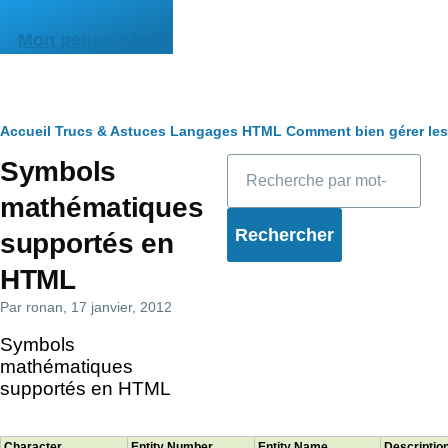
Aller au contenu principal
Mon pense-bête
Fil
Accueil
Trucs & Astuces
Langages
HTML
Comment bien gérer le
Rechercher
Symbols
d'Ariane
mathématiques
supportés en
HTML
Par
ronan
, 17 janvier, 2012
Symbols
mathématiques
supportés en HTML
Character
Entity Number
Entity Name
Descriptio