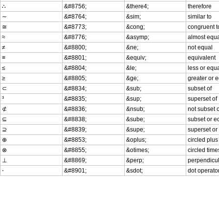
∴
&#8756;
&there4;
therefore
∼
&#8764;
&sim;
similar to
≅
&#8773;
&cong;
congruent t
≈
&#8776;
&asymp;
almost equ
≠
&#8800;
&ne;
not equal
≡
&#8801;
&equiv;
equivalent
≤
&#8804;
&le;
less or equ
≥
&#8805;
&ge;
greater or 
⊂
&#8834;
&sub;
subset of
³
&#8835;
&sup;
superset of
⊄
&#8836;
&nsub;
not subset o
⊆
&#8838;
&sube;
subset or e
⊇
&#8839;
&supe;
superset or
⊕
&#8853;
&oplus;
circled plus
⊗
&#8855;
&otimes;
circled time
⊥
&#8869;
&perp;
perpendicu
⋅
&#8901;
&sdot;
dot operato