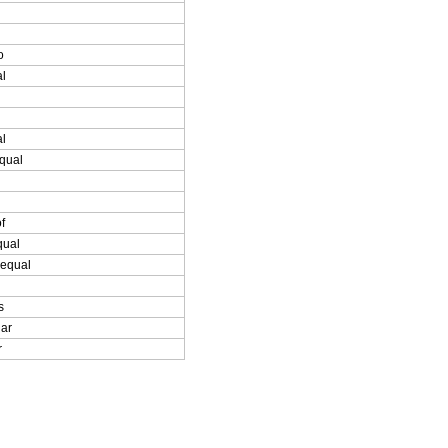
o
al
al
equal
f
qual
 equal
s
lar
r