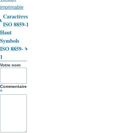
imprimable
Caractères
Liens
ISO 8859-1
Haut
transversaux
Symbols
de
ISO 8859-
livre
1
pour
Votre nom
Trucs
&
Commentaire
Astuces