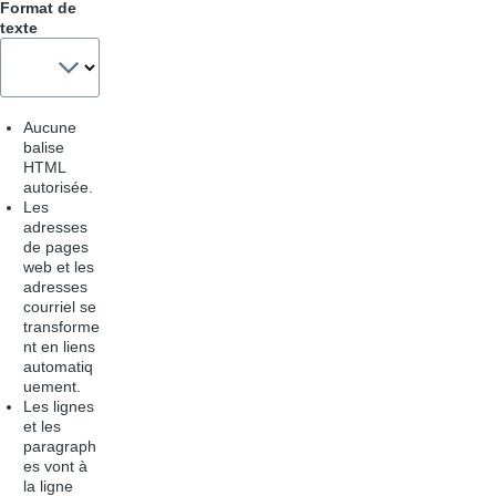
Format de
texte
Aucune
balise
HTML
autorisée.
Les
adresses
de pages
web et les
adresses
courriel se
transforme
nt en liens
automatiq
uement.
Les lignes
et les
paragraph
es vont à
la ligne