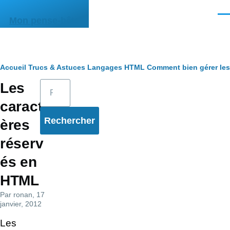
Aller au contenu principal
Men
Mon pense-bête
Fil
Accueil
Trucs & Astuces
Langages
HTML
Comment bien gérer le
Rechercher
Les
d'Ariane
caract
ères
réserv
és en
HTML
Par
ronan
, 17
janvier, 2012
Les