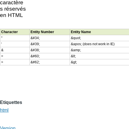
caractère
s réservés
en HTML
Character
Entity Number
Entity Name
"
&#34;
&quot;
'
&#39;
&apos; (does not work in IE)
&
&#38;
&amp;
<
&#60;
&lt;
>
&#62;
&gt;
Etiquettes
html
Version