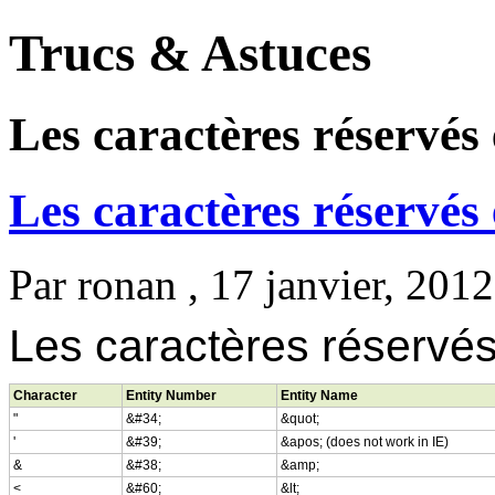
Trucs & Astuces
Les caractères réserv
Les caractères réserv
Par
ronan
, 17 janvier, 2012
Les caractères réserv
Character
Entity Number
Entity Name
"
&#34;
&quot;
'
&#39;
&apos; (does not work in IE)
&
&#38;
&amp;
<
&#60;
&lt;