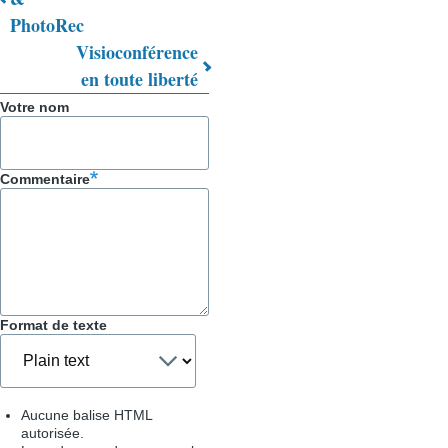
PhotoRec
transversaux
Visioconférence
de
en toute liberté
livre
Votre nom
pour
Trucs
Commentaire
&
Astuces
Format de texte
Aucune balise HTML
autorisée.