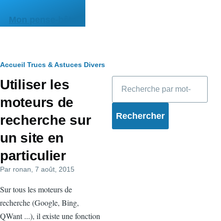
Aller au contenu principal
Mon pense-bête
Fil
Accueil
Trucs & Astuces
Divers
Rechercher
Utiliser les
d'Ariane
moteurs de
recherche sur
un site en
particulier
Par
ronan
, 7 août, 2015
Sur tous les moteurs de
recherche (Google, Bing,
QWant ...), il existe une fonction