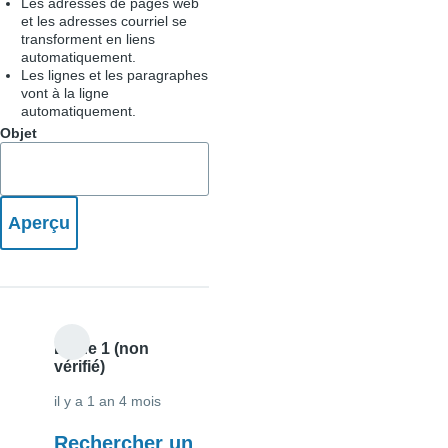
Les adresses de pages web
et les adresses courriel se
transforment en liens
automatiquement.
Les lignes et les paragraphes
vont à la ligne
automatiquement.
Objet
Ligne 1 (non
vérifié)
il y a 1 an 4 mois
Rechercher un