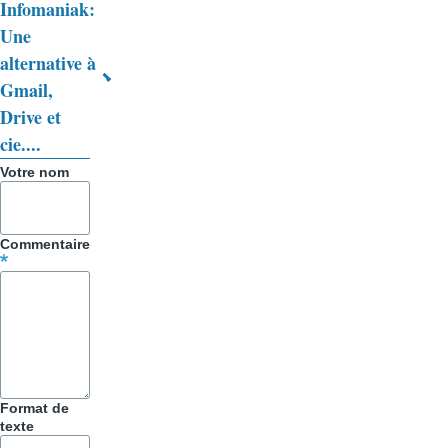
Infomaniak:
transversaux
Une
de
alternative à
livre
Gmail,
Drive et
pour
cie....
Trucs
Votre nom
&
Astuces
Commentaire
Format de
texte