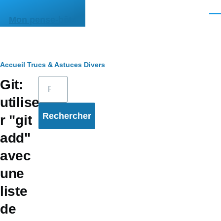
Aller au contenu principal
Men
Mon pense-bête
Fil
Accueil
Trucs & Astuces
Divers
Rechercher
Git:
d'Ariane
utilise
r "git
add"
avec
une
liste
de