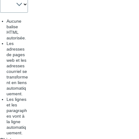
Aucune
balise
HTML
autorisée.
Les
adresses
de pages
web et les
adresses
courriel se
transforme
nt en liens
automatiq
uement.
Les lignes
et les
paragraph
es vont à
la ligne
automatiq
uement.