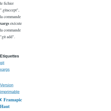
le fichier
".gitaccept",
la commande
xargs
exécute
la commande
"git add".
Etiquettes
git
xargs
Version
imprimable
Framapic
Liens
Haut